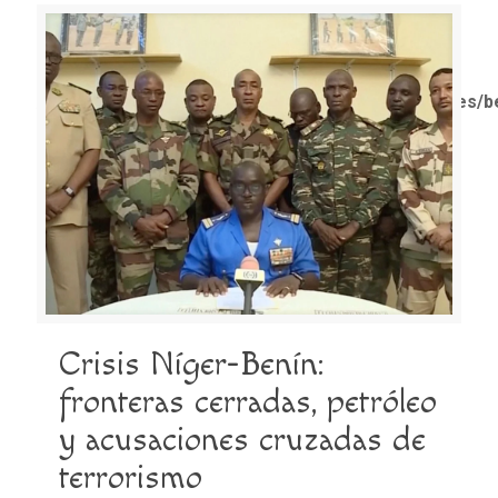
Notice
: Trying to access array offset on value of type
bool in
/home/misioner/public_html/padresblancos/themes/b
functions.php
on line
1611
Crisis Níger-Benín:
fronteras cerradas, petróleo
y acusaciones cruzadas de
terrorismo