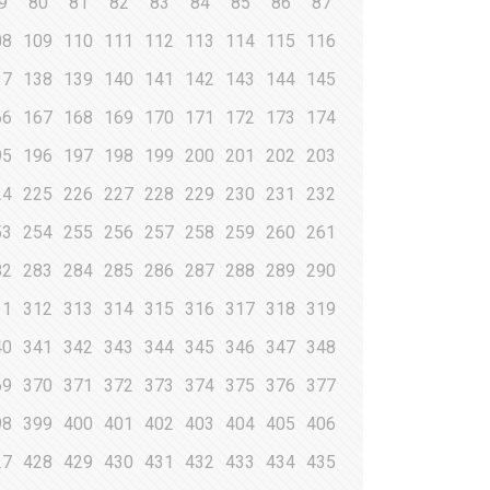
9
80
81
82
83
84
85
86
87
08
109
110
111
112
113
114
115
116
37
138
139
140
141
142
143
144
145
66
167
168
169
170
171
172
173
174
95
196
197
198
199
200
201
202
203
24
225
226
227
228
229
230
231
232
53
254
255
256
257
258
259
260
261
82
283
284
285
286
287
288
289
290
11
312
313
314
315
316
317
318
319
40
341
342
343
344
345
346
347
348
69
370
371
372
373
374
375
376
377
98
399
400
401
402
403
404
405
406
27
428
429
430
431
432
433
434
435