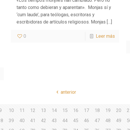
«Los tiempos monjiles han cambiado. Pero no
tanto como debieran y aparentan». Monjas sí y
‘cum laude’, para teólogas, escritoras y
escribidoras de artículos religiosos. Monjas
[…]
0
Leer más
anterior
9
10
11
12
13
14
15
16
17
18
19
20
2
38
39
40
41
42
43
44
45
46
47
48
49
5