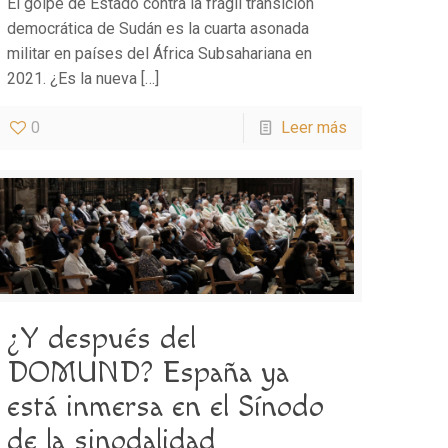
El golpe de Estado contra la frágil transición
democrática de Sudán es la cuarta asonada
militar en países del África Subsahariana en
2021. ¿Es la nueva
[…]
0
Leer más
¿Y después del
DOMUND? España ya
está inmersa en el Sínodo
de la sinodalidad