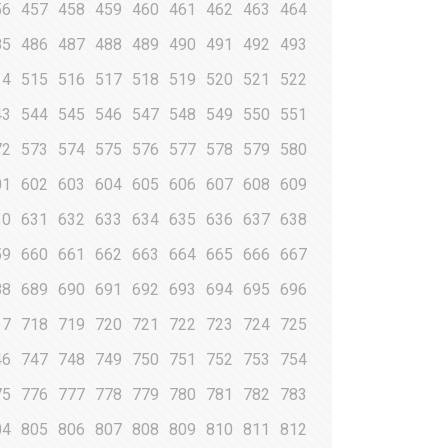
56
457
458
459
460
461
462
463
464
85
486
487
488
489
490
491
492
493
14
515
516
517
518
519
520
521
522
43
544
545
546
547
548
549
550
551
72
573
574
575
576
577
578
579
580
01
602
603
604
605
606
607
608
609
30
631
632
633
634
635
636
637
638
59
660
661
662
663
664
665
666
667
88
689
690
691
692
693
694
695
696
17
718
719
720
721
722
723
724
725
46
747
748
749
750
751
752
753
754
75
776
777
778
779
780
781
782
783
04
805
806
807
808
809
810
811
812