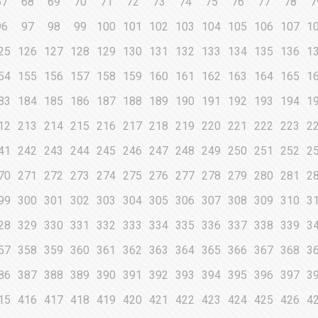
67
68
69
70
71
72
73
74
75
76
77
78
7
96
97
98
99
100
101
102
103
104
105
106
107
1
25
126
127
128
129
130
131
132
133
134
135
136
1
54
155
156
157
158
159
160
161
162
163
164
165
1
83
184
185
186
187
188
189
190
191
192
193
194
1
12
213
214
215
216
217
218
219
220
221
222
223
2
41
242
243
244
245
246
247
248
249
250
251
252
2
70
271
272
273
274
275
276
277
278
279
280
281
2
99
300
301
302
303
304
305
306
307
308
309
310
3
28
329
330
331
332
333
334
335
336
337
338
339
3
57
358
359
360
361
362
363
364
365
366
367
368
3
86
387
388
389
390
391
392
393
394
395
396
397
3
15
416
417
418
419
420
421
422
423
424
425
426
4