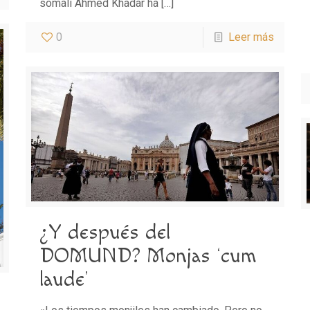
somalí Ahmed Khadar ha
[…]
0
Leer más
¿Y después del
DOMUND? Monjas ‘cum
laude’