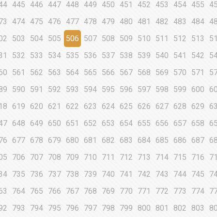
44
445
446
447
448
449
450
451
452
453
454
455
4
73
474
475
476
477
478
479
480
481
482
483
484
4
02
503
504
505
506
507
508
509
510
511
512
513
5
31
532
533
534
535
536
537
538
539
540
541
542
5
60
561
562
563
564
565
566
567
568
569
570
571
5
89
590
591
592
593
594
595
596
597
598
599
600
6
18
619
620
621
622
623
624
625
626
627
628
629
6
47
648
649
650
651
652
653
654
655
656
657
658
6
76
677
678
679
680
681
682
683
684
685
686
687
6
05
706
707
708
709
710
711
712
713
714
715
716
7
34
735
736
737
738
739
740
741
742
743
744
745
7
63
764
765
766
767
768
769
770
771
772
773
774
7
92
793
794
795
796
797
798
799
800
801
802
803
8