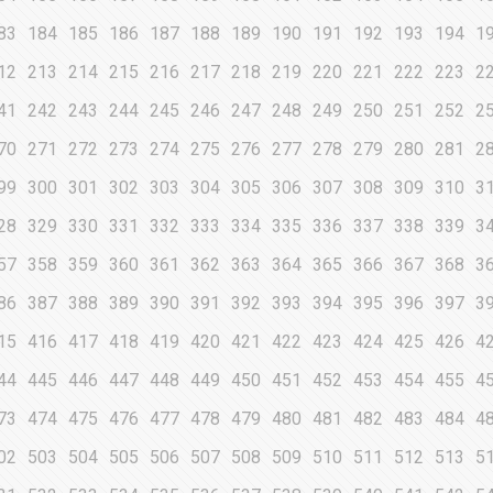
83
184
185
186
187
188
189
190
191
192
193
194
1
12
213
214
215
216
217
218
219
220
221
222
223
2
41
242
243
244
245
246
247
248
249
250
251
252
2
70
271
272
273
274
275
276
277
278
279
280
281
2
99
300
301
302
303
304
305
306
307
308
309
310
3
28
329
330
331
332
333
334
335
336
337
338
339
3
57
358
359
360
361
362
363
364
365
366
367
368
3
86
387
388
389
390
391
392
393
394
395
396
397
3
15
416
417
418
419
420
421
422
423
424
425
426
4
44
445
446
447
448
449
450
451
452
453
454
455
4
73
474
475
476
477
478
479
480
481
482
483
484
4
02
503
504
505
506
507
508
509
510
511
512
513
5