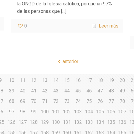
la ONGD de la Iglesia católica, porque un 97%
de las personas que
[…]
0
Leer más
anterior
9
10
11
12
13
14
15
16
17
18
19
20
2
38
39
40
41
42
43
44
45
46
47
48
49
5
67
68
69
70
71
72
73
74
75
76
77
78
7
96
97
98
99
100
101
102
103
104
105
106
107
1
25
126
127
128
129
130
131
132
133
134
135
136
1
54
155
156
157
158
159
160
161
162
163
164
165
1