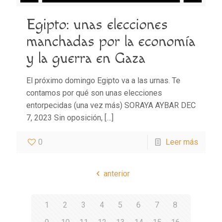
Egipto: unas elecciones
manchadas por la economía
y la guerra en Gaza
El próximo domingo Egipto va a las urnas. Te
contamos por qué son unas elecciones
entorpecidas (una vez más) SORAYA AYBAR DEC
7, 2023 Sin oposición,
[…]
0
Leer más
anterior
1
2
3
4
5
6
7
8