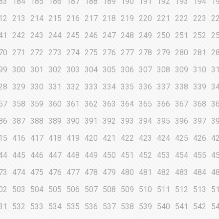
83
184
185
186
187
188
189
190
191
192
193
194
1
12
213
214
215
216
217
218
219
220
221
222
223
2
41
242
243
244
245
246
247
248
249
250
251
252
2
70
271
272
273
274
275
276
277
278
279
280
281
2
99
300
301
302
303
304
305
306
307
308
309
310
3
28
329
330
331
332
333
334
335
336
337
338
339
3
57
358
359
360
361
362
363
364
365
366
367
368
3
86
387
388
389
390
391
392
393
394
395
396
397
3
15
416
417
418
419
420
421
422
423
424
425
426
4
44
445
446
447
448
449
450
451
452
453
454
455
4
73
474
475
476
477
478
479
480
481
482
483
484
4
02
503
504
505
506
507
508
509
510
511
512
513
5
31
532
533
534
535
536
537
538
539
540
541
542
5