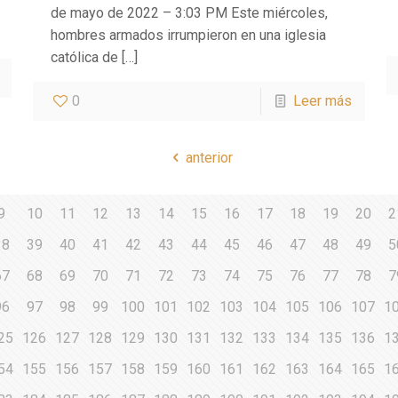
de mayo de 2022 – 3:03 PM Este miércoles,
hombres armados irrumpieron en una iglesia
católica de
[…]
0
Leer más
anterior
9
10
11
12
13
14
15
16
17
18
19
20
2
38
39
40
41
42
43
44
45
46
47
48
49
5
67
68
69
70
71
72
73
74
75
76
77
78
7
96
97
98
99
100
101
102
103
104
105
106
107
1
25
126
127
128
129
130
131
132
133
134
135
136
1
54
155
156
157
158
159
160
161
162
163
164
165
1