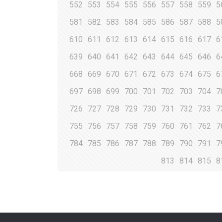
552
553
554
555
556
557
558
559
5
581
582
583
584
585
586
587
588
5
610
611
612
613
614
615
616
617
6
639
640
641
642
643
644
645
646
6
668
669
670
671
672
673
674
675
6
697
698
699
700
701
702
703
704
7
726
727
728
729
730
731
732
733
7
755
756
757
758
759
760
761
762
7
784
785
786
787
788
789
790
791
7
813
814
815
8