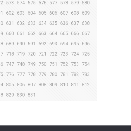
72
573
574
575
576
577
578
579
580
01
602
603
604
605
606
607
608
609
30
631
632
633
634
635
636
637
638
59
660
661
662
663
664
665
666
667
88
689
690
691
692
693
694
695
696
17
718
719
720
721
722
723
724
725
46
747
748
749
750
751
752
753
754
75
776
777
778
779
780
781
782
783
04
805
806
807
808
809
810
811
812
28
829
830
831