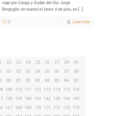
viaje por Congo y Sudán del Sur Jorge
Bergoglio se reunirá el lunes 4 de julio, en
[…]
0
Leer más
1
22
23
24
25
26
27
28
29
0
51
52
53
54
55
56
57
58
9
80
81
82
83
84
85
86
87
08
109
110
111
112
113
114
115
116
37
138
139
140
141
142
143
144
145
66
167
168
169
170
171
172
173
174