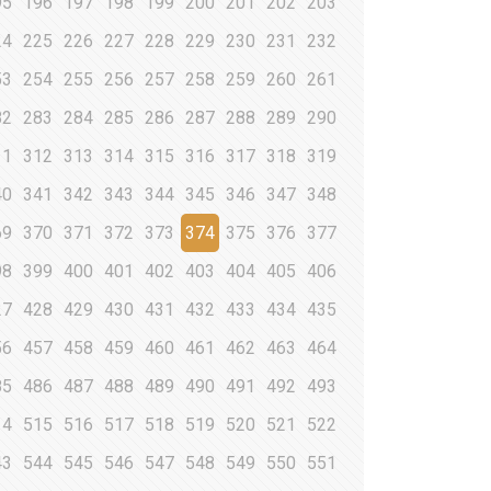
95
196
197
198
199
200
201
202
203
24
225
226
227
228
229
230
231
232
53
254
255
256
257
258
259
260
261
82
283
284
285
286
287
288
289
290
11
312
313
314
315
316
317
318
319
40
341
342
343
344
345
346
347
348
69
370
371
372
373
374
375
376
377
98
399
400
401
402
403
404
405
406
27
428
429
430
431
432
433
434
435
56
457
458
459
460
461
462
463
464
85
486
487
488
489
490
491
492
493
14
515
516
517
518
519
520
521
522
43
544
545
546
547
548
549
550
551