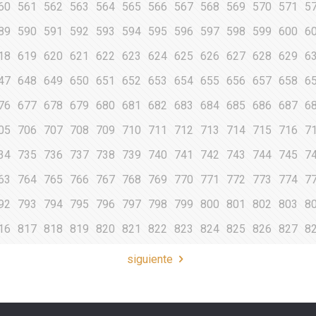
60
561
562
563
564
565
566
567
568
569
570
571
5
89
590
591
592
593
594
595
596
597
598
599
600
6
18
619
620
621
622
623
624
625
626
627
628
629
6
47
648
649
650
651
652
653
654
655
656
657
658
6
76
677
678
679
680
681
682
683
684
685
686
687
6
05
706
707
708
709
710
711
712
713
714
715
716
7
34
735
736
737
738
739
740
741
742
743
744
745
7
63
764
765
766
767
768
769
770
771
772
773
774
7
92
793
794
795
796
797
798
799
800
801
802
803
8
16
817
818
819
820
821
822
823
824
825
826
827
8
siguiente