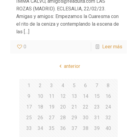
IMMA CALVO, amigos@feadulta.com LAS
ROZAS (MADRID). ECLESALIA, 22/02/23.
Amigas y amigos: Empezamos la Cuaresma con
el rito de la ceniza y contemplando la escena de
las
[…]
0
Leer más
anterior
1
2
3
4
5
6
7
8
9
10
11
12
13
14
15
16
17
18
19
20
21
22
23
24
25
26
27
28
29
30
31
32
33
34
35
36
37
38
39
40