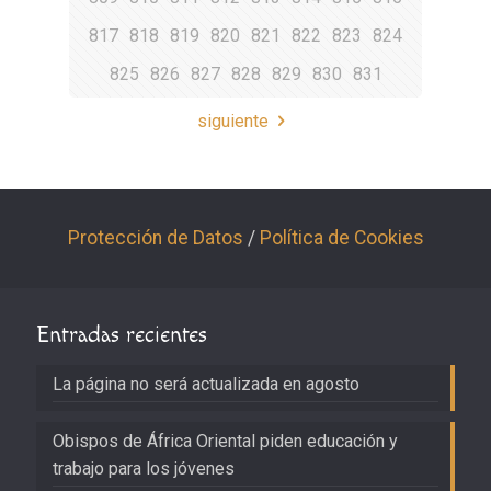
817
818
819
820
821
822
823
824
825
826
827
828
829
830
831
siguiente
Protección de Datos
/
Política de Cookies
Entradas recientes
La página no será actualizada en agosto
Obispos de África Oriental piden educación y
trabajo para los jóvenes