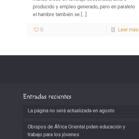
producido y empleo generado, pero en paralelo
el hambre también se
[…]
0
Leer más
Entradas recientes
La página no será actualizada en agosto
Obispos de África Oriental piden educación y
trabajo para los jóvenes