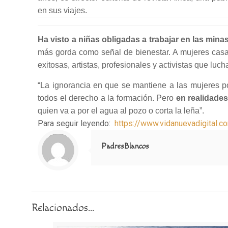
en sus viajes.
Ha visto a niñas obligadas a trabajar en las mina
más gorda como señal de bienestar. A mujeres casa
exitosas, artistas, profesionales y activistas que lu
“La ignorancia en que se mantiene a las mujeres p
todos el derecho a la formación. Pero
en realidades
quien va a por el agua al pozo o corta la leña”.
Para seguir leyendo:
https://www.vidanuevadigital.
Notice
: Trying to access array offset on value of type null in
/home/misioner/public_html/padresblancos/themes/betheme/includes/content-single.php
on line
286
PadresBlancos
Relacionados...