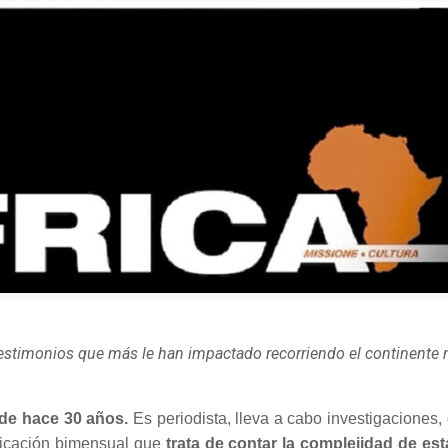
os testimonios que más le han impactado recorriendo el continente 
sde hace 30 años.
Es periodista, lleva a cabo investigaciones
blicación bimensual que
trata de contar la complejidad de est