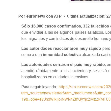
Por euronews con AFP
•
última actualización:
27
Sólo 16.000 casos confirmados, 332 fallecidos 
que envidiar a las de algunos países asiáticos. Lo
los migrantes y con índices de desarrollo humano y
Las autoridades reaccionaron muy rápido
pero 
como a una
inmunidad colectiva
alcanzada casi s
Las autoridades cerraron el país muy rápido
, e
atendió rápidamente a los pacientes y se aisló 
hospitalizados en cuidados intensivos.
Para seguir leyendo:
https://es.euronews.com/202
utm_source=newsletter&utm_medium=es&utm_conten
19&_ope=eyJndWlkIjoiNWNhZmQyYjc2MzZkMT