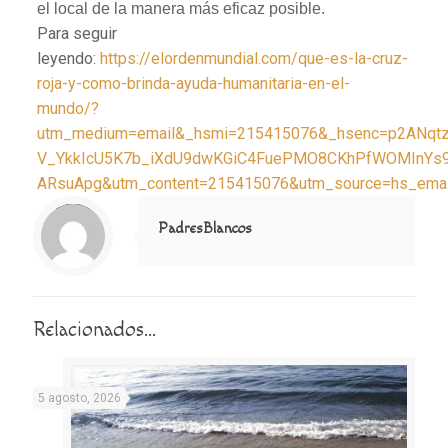
el local de la manera más eficaz posible.
Para seguir
leyendo:
https://elordenmundial.com/que-es-la-cruz-
roja-y-como-brinda-ayuda-humanitaria-en-el-
mundo/?
utm_medium=email&_hsmi=215415076&_hsenc=p2ANqt
V_YkkIcU5K7b_iXdU9dwKGiC4FuePMO8CKhPfWOMInYs
ARsuApg&utm_content=215415076&utm_source=hs_emai
Notice
: Trying to access array offset on value of type null in
/home/misioner/public_html/padresblancos/themes/betheme/includes/content-single.php
on line
286
PadresBlancos
Relacionados...
5 agosto, 2026