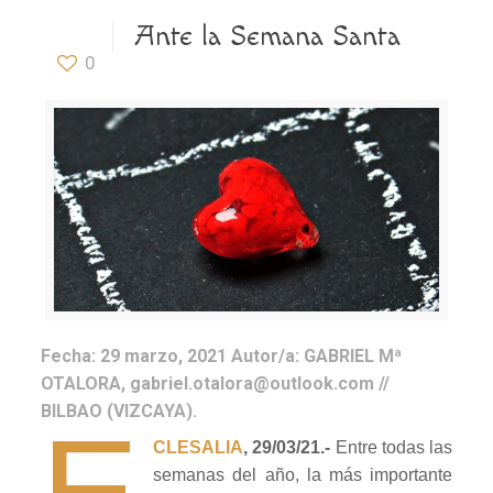
Ante la Semana Santa
0
Fecha:
29 marzo, 2021
Autor/a:
GABRIEL Mª
OTALORA, gabriel.otalora@outlook.com //
BILBAO (VIZCAYA).
E
CLESALIA
, 29/03/21.-
Entre todas las
semanas del año, la más importante