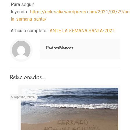
Para seguir
leyendo:
https://eclesalia.wordpress.com/2021/03/29/an
la-semana-santa/
Artículo completo:
ANTE LA SEMANA SANTA-2021
Notice
: Trying to access array offset on value of type null in
/home/misioner/public_html/padresblancos/themes/betheme/includes/content-single.php
on line
286
PadresBlancos
Relacionados...
5 agosto, 2026