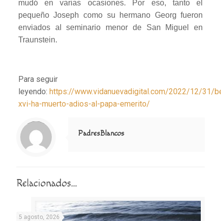
mudó en varias ocasiones. Por eso, tanto el
pequeño Joseph como su hermano Georg fueron
enviados al seminario menor de San Miguel en
Traunstein.
Para seguir
leyendo:
https://www.vidanuevadigital.com/2022/12/31/b
xvi-ha-muerto-adios-al-papa-emerito/
Notice
: Trying to access array offset on value of type null in
/home/misioner/public_html/padresblancos/themes/betheme/includes/content-single.php
on line
286
PadresBlancos
Relacionados...
5 agosto, 2026