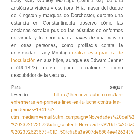
Lady Mary Wortley Montagu (1689-1762) fue una
aristócrata viajera y escritora. Hija mayor del duque
de Kingston y marqués de Dorchester, durante una
estancia en Constantinopla observó cómo las
ancianas extraían pus de las pústulas de enfermos
de viruela y lo introducían a través de una incisión
en otras personas, como profilaxis contra la
enfermedad. Lady Montagu
realizó esta práctica de
inoculación
en sus hijos, aunque es Edward Jenner
(1749-1823) quien figura oficialmente como
descubridor de la vacuna.
Para seguir
leyendo:
https://theconversation.com/las-
enfermeras-en-primera-linea-en-la-lucha-contra-las-
pandemias-184174?
utm_medium=email&utm_campaign=Novedades%20del%
%202372623673&utm_content=Novedades%20del%20da
%202372623673+CID_50fc6a8a3e907de8884ee4262439c