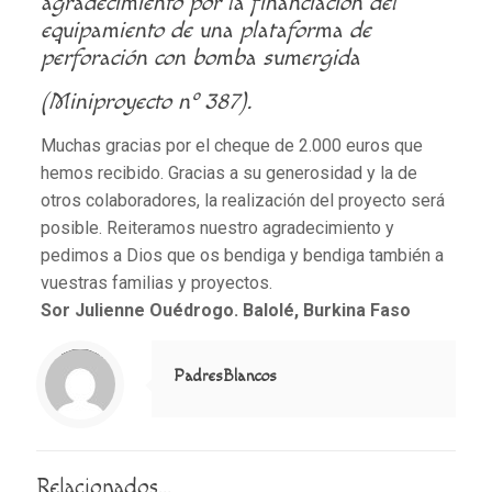
agradecimiento por la financiación del
equipamiento de una plataforma de
perforación con bomba sumergida
(Miniproyecto nº 387).
Muchas gracias por el cheque de 2.000 euros que
hemos recibido. Gracias a su generosidad y la de
otros colaboradores, la realización del proyecto será
posible. Reiteramos nuestro agradecimiento y
pedimos a Dios que os bendiga y bendiga también a
vuestras familias y proyectos.
Sor Julienne Ouédrogo. Balolé, Burkina Faso
Notice
: Trying to access array offset on value of type null in
/home/misioner/public_html/padresblancos/themes/betheme/includes/content-single.php
on line
286
PadresBlancos
Relacionados...