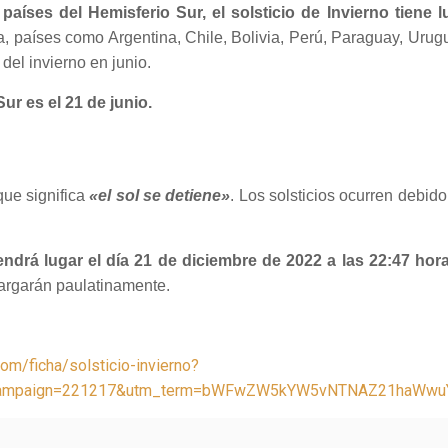
países del Hemisferio Sur, el solsticio de Invierno tiene 
, países como Argentina, Chile, Bolivia, Perú, Paraguay, Urug
 del invierno en junio.
Sur es el 21 de junio.
ue significa
«el sol se detiene»
. Los solsticios ocurren debido
 tendrá lugar el día 21 de diciembre de 2022 a las 22:47 ho
alargarán paulatinamente.
com/ficha/solsticio-invierno?
_campaign=221217&utm_term=bWFwZW5kYW5vNTNAZ21haWwu