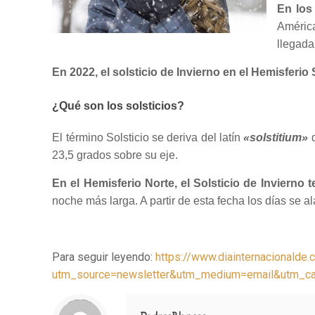
En los 
América
llegada
En 2022, el solsticio de Invierno en el Hemisferio 
¿Qué son los solsticios?
El término Solsticio se deriva del latín
«solstitium»
q
23,5 grados sobre su eje.
En el Hemisferio Norte, el Solsticio de Invierno
noche más larga. A partir de esta fecha los días se 
Para seguir leyendo:
https://www.diainternacionalde.
utm_source=newsletter&utm_medium=email&utm
Notice
: Trying to access array offset on value of type null in
/home/misioner/public_html/padresblancos/themes/betheme/includes/content-single.php
on line
286