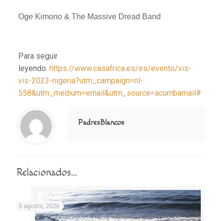
Oge Kimono & The Massive Dread Band
Para seguir
leyendo:
https://www.casafrica.es/es/evento/vis-
vis-2023-nigeria?utm_campaign=nl-
558&utm_medium=email&utm_source=acumbamail#
Notice
: Trying to access array offset on value of type null in
/home/misioner/public_html/padresblancos/themes/betheme/includes/content-single.php
on line
286
PadresBlancos
Relacionados...
5 agosto, 2026