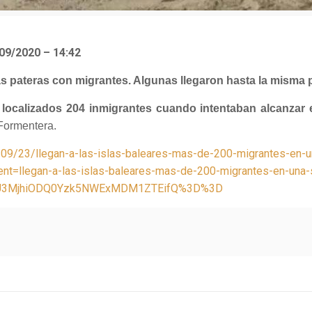
09/2020 – 14:42
as pateras con migrantes. Algunas llegaron hasta la misma p
 localizados 204 inmigrantes cuando intentaban alcanzar 
 Formentera.
09/23/llegan-a-las-islas-baleares-mas-de-200-migrantes-en-
=llegan-a-las-islas-baleares-mas-de-200-migrantes-en-una-
TU3MjhiODQ0Yzk5NWExMDM1ZTEifQ%3D%3D