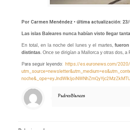
Por Carmen Menéndez • última actualización: 23/
Las islas Baleares nunca habían visto llegar tant
En total, en la noche del lunes y el martes,
fueron
distintas
. Once se dirigían a Mallorca y otras dos, a
Para seguir leyendo:
https://es.euronews.com/2020/
utm_source=newsletter&utm_medium=es&utm_content
noche&_ope=eyJndWlkIjoiNWNhZmQyYjc2MzZkM
Notice
: Trying to access array offset on value of type null in
/home/misioner/public_html/padresblancos/themes/betheme/includes/content-single.php
on line
286
PadresBlancos