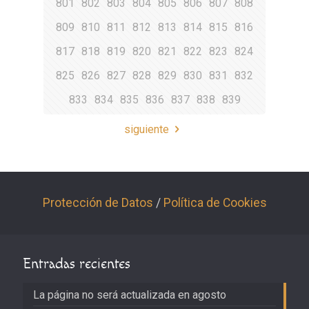
801
802
803
804
805
806
807
808
809
810
811
812
813
814
815
816
817
818
819
820
821
822
823
824
825
826
827
828
829
830
831
832
833
834
835
836
837
838
839
siguiente
Protección de Datos
/
Política de Cookies
Entradas recientes
La página no será actualizada en agosto