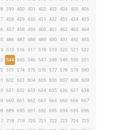
98
399
400
401
402
403
404
405
406
27
428
429
430
431
432
433
434
435
56
457
458
459
460
461
462
463
464
85
486
487
488
489
490
491
492
493
14
515
516
517
518
519
520
521
522
43
544
545
546
547
548
549
550
551
72
573
574
575
576
577
578
579
580
01
602
603
604
605
606
607
608
609
30
631
632
633
634
635
636
637
638
59
660
661
662
663
664
665
666
667
88
689
690
691
692
693
694
695
696
17
718
719
720
721
722
723
724
725