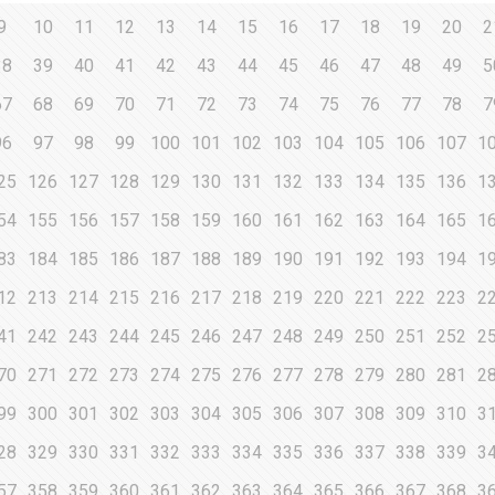
9
10
11
12
13
14
15
16
17
18
19
20
2
38
39
40
41
42
43
44
45
46
47
48
49
5
67
68
69
70
71
72
73
74
75
76
77
78
7
96
97
98
99
100
101
102
103
104
105
106
107
1
25
126
127
128
129
130
131
132
133
134
135
136
1
54
155
156
157
158
159
160
161
162
163
164
165
1
83
184
185
186
187
188
189
190
191
192
193
194
1
12
213
214
215
216
217
218
219
220
221
222
223
2
41
242
243
244
245
246
247
248
249
250
251
252
2
70
271
272
273
274
275
276
277
278
279
280
281
2
99
300
301
302
303
304
305
306
307
308
309
310
3
28
329
330
331
332
333
334
335
336
337
338
339
3
57
358
359
360
361
362
363
364
365
366
367
368
3