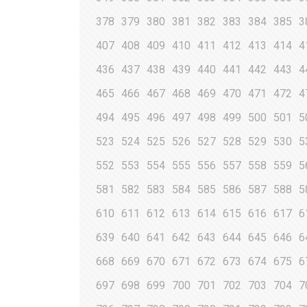
378
379
380
381
382
383
384
385
3
407
408
409
410
411
412
413
414
4
436
437
438
439
440
441
442
443
4
465
466
467
468
469
470
471
472
4
494
495
496
497
498
499
500
501
5
523
524
525
526
527
528
529
530
5
552
553
554
555
556
557
558
559
5
581
582
583
584
585
586
587
588
5
610
611
612
613
614
615
616
617
6
639
640
641
642
643
644
645
646
6
668
669
670
671
672
673
674
675
6
697
698
699
700
701
702
703
704
7