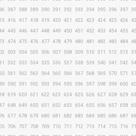
86
387
388
389
390
391
392
393
394
395
396
397
3
15
416
417
418
419
420
421
422
423
424
425
426
4
44
445
446
447
448
449
450
451
452
453
454
455
4
73
474
475
476
477
478
479
480
481
482
483
484
4
02
503
504
505
506
507
508
509
510
511
512
513
5
31
532
533
534
535
536
537
538
539
540
541
542
5
60
561
562
563
564
565
566
567
568
569
570
571
5
89
590
591
592
593
594
595
596
597
598
599
600
6
18
619
620
621
622
623
624
625
626
627
628
629
6
47
648
649
650
651
652
653
654
655
656
657
658
6
76
677
678
679
680
681
682
683
684
685
686
687
6
05
706
707
708
709
710
711
712
713
714
715
716
7