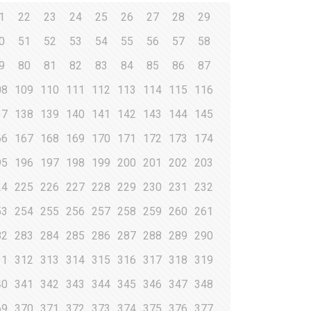
1
22
23
24
25
26
27
28
29
0
51
52
53
54
55
56
57
58
9
80
81
82
83
84
85
86
87
08
109
110
111
112
113
114
115
116
37
138
139
140
141
142
143
144
145
66
167
168
169
170
171
172
173
174
95
196
197
198
199
200
201
202
203
24
225
226
227
228
229
230
231
232
53
254
255
256
257
258
259
260
261
82
283
284
285
286
287
288
289
290
11
312
313
314
315
316
317
318
319
40
341
342
343
344
345
346
347
348
69
370
371
372
373
374
375
376
377