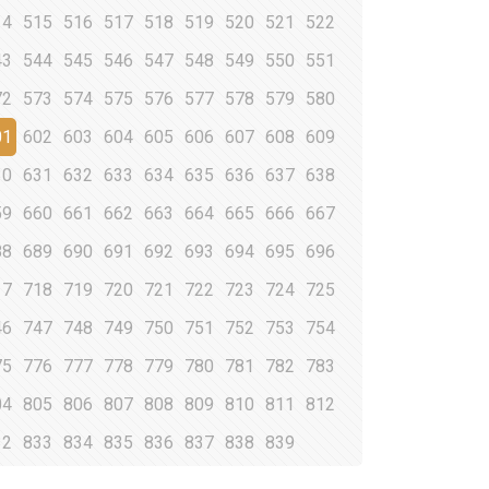
14
515
516
517
518
519
520
521
522
43
544
545
546
547
548
549
550
551
72
573
574
575
576
577
578
579
580
01
602
603
604
605
606
607
608
609
30
631
632
633
634
635
636
637
638
59
660
661
662
663
664
665
666
667
88
689
690
691
692
693
694
695
696
17
718
719
720
721
722
723
724
725
46
747
748
749
750
751
752
753
754
75
776
777
778
779
780
781
782
783
04
805
806
807
808
809
810
811
812
32
833
834
835
836
837
838
839