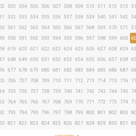
02
503
504
505
506
507
508
509
510
511
512
513
5
31
532
533
534
535
536
537
538
539
540
541
542
5
60
561
562
563
564
565
566
567
568
569
570
571
5
89
590
591
592
593
594
595
596
597
598
599
600
6
18
619
620
621
622
623
624
625
626
627
628
629
6
47
648
649
650
651
652
653
654
655
656
657
658
6
76
677
678
679
680
681
682
683
684
685
686
687
6
05
706
707
708
709
710
711
712
713
714
715
716
7
34
735
736
737
738
739
740
741
742
743
744
745
7
63
764
765
766
767
768
769
770
771
772
773
774
7
92
793
794
795
796
797
798
799
800
801
802
803
8
20
821
822
823
824
825
826
827
828
829
830
831
8