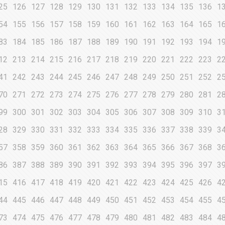
25
126
127
128
129
130
131
132
133
134
135
136
1
54
155
156
157
158
159
160
161
162
163
164
165
1
83
184
185
186
187
188
189
190
191
192
193
194
1
12
213
214
215
216
217
218
219
220
221
222
223
2
41
242
243
244
245
246
247
248
249
250
251
252
2
70
271
272
273
274
275
276
277
278
279
280
281
2
99
300
301
302
303
304
305
306
307
308
309
310
3
28
329
330
331
332
333
334
335
336
337
338
339
3
57
358
359
360
361
362
363
364
365
366
367
368
3
86
387
388
389
390
391
392
393
394
395
396
397
3
15
416
417
418
419
420
421
422
423
424
425
426
4
44
445
446
447
448
449
450
451
452
453
454
455
4
73
474
475
476
477
478
479
480
481
482
483
484
4