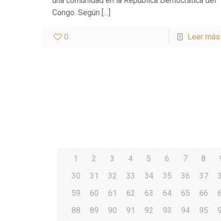
una comunidad en la República Democrática del
Congo. Según
[…]
0
Leer más
1
2
3
4
5
6
7
8
30
31
32
33
34
35
36
37
59
60
61
62
63
64
65
66
88
89
90
91
92
93
94
95