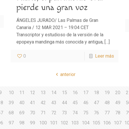
pierde una gran voz
ÁNGELES JURADO/ Las Palmas de Gran
Canaria / 12 MAR 2021 – 19:04 CET
Transcriptor y estudioso de la versión de la
epopeya mandinga más conocida y antigua,
[…]
0
Leer más
anterior
9
10
11
12
13
14
15
16
17
18
19
20
2
38
39
40
41
42
43
44
45
46
47
48
49
5
67
68
69
70
71
72
73
74
75
76
77
78
7
96
97
98
99
100
101
102
103
104
105
106
107
1