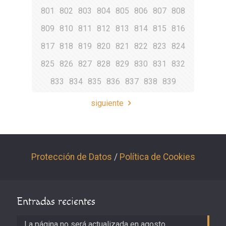
801
802
803
804
805
806
807
808
809
810
811
812
813
814
815
816
817
818
819
820
821
822
823
824
825
826
827
828
829
830
831
832
833
834
835
836
837
838
839
siguiente
Protección de Datos
/
Política de Cookies
Entradas recientes
La página no será actualizada en agosto