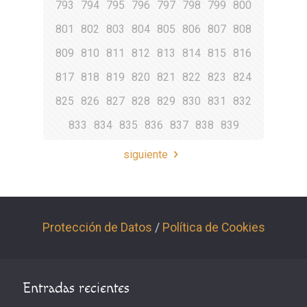
793
794
795
796
797
798
799
800
801
802
803
804
805
806
807
808
809
810
811
812
813
814
815
816
817
818
819
820
821
822
823
824
825
826
827
828
829
830
831
832
833
834
835
836
837
838
839
siguiente
Protección de Datos
/
Política de Cookies
Entradas recientes