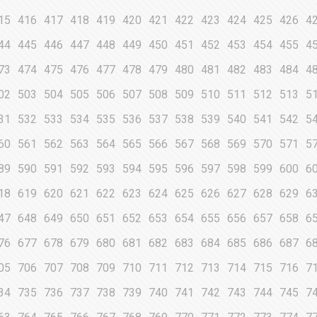
15
416
417
418
419
420
421
422
423
424
425
426
4
44
445
446
447
448
449
450
451
452
453
454
455
4
73
474
475
476
477
478
479
480
481
482
483
484
4
02
503
504
505
506
507
508
509
510
511
512
513
5
31
532
533
534
535
536
537
538
539
540
541
542
5
60
561
562
563
564
565
566
567
568
569
570
571
5
89
590
591
592
593
594
595
596
597
598
599
600
6
18
619
620
621
622
623
624
625
626
627
628
629
6
47
648
649
650
651
652
653
654
655
656
657
658
6
76
677
678
679
680
681
682
683
684
685
686
687
6
05
706
707
708
709
710
711
712
713
714
715
716
7
34
735
736
737
738
739
740
741
742
743
744
745
7