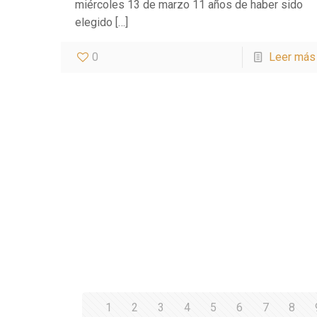
miércoles 13 de marzo 11 años de haber sido
elegido
[…]
0
Leer más
1
2
3
4
5
6
7
8