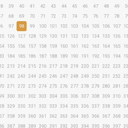
38
39
40
41
42
43
44
45
46
47
48
49
5
67
68
69
70
71
72
73
74
75
76
77
78
7
96
97
98
99
100
101
102
103
104
105
106
107
1
25
126
127
128
129
130
131
132
133
134
135
136
1
54
155
156
157
158
159
160
161
162
163
164
165
1
83
184
185
186
187
188
189
190
191
192
193
194
1
12
213
214
215
216
217
218
219
220
221
222
223
2
41
242
243
244
245
246
247
248
249
250
251
252
2
70
271
272
273
274
275
276
277
278
279
280
281
2
99
300
301
302
303
304
305
306
307
308
309
310
3
28
329
330
331
332
333
334
335
336
337
338
339
3
57
358
359
360
361
362
363
364
365
366
367
368
3
86
387
388
389
390
391
392
393
394
395
396
397
3