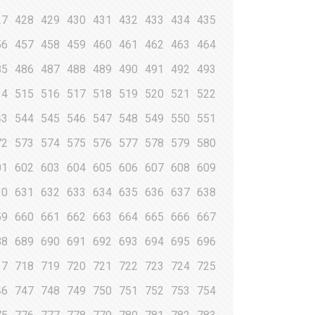
27
428
429
430
431
432
433
434
435
56
457
458
459
460
461
462
463
464
85
486
487
488
489
490
491
492
493
14
515
516
517
518
519
520
521
522
43
544
545
546
547
548
549
550
551
72
573
574
575
576
577
578
579
580
01
602
603
604
605
606
607
608
609
30
631
632
633
634
635
636
637
638
59
660
661
662
663
664
665
666
667
88
689
690
691
692
693
694
695
696
17
718
719
720
721
722
723
724
725
46
747
748
749
750
751
752
753
754