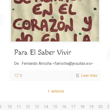
Para El Saber Vivir
De : Fernando Arrocha <farrocha@jesuitas.es>
0
Leer más
anterior
9
10
11
12
13
14
15
16
17
18
19
20
2