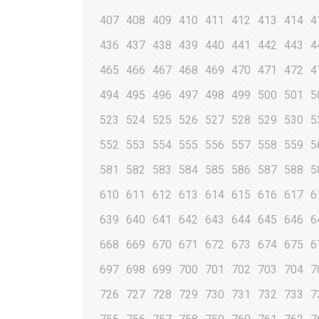
407
408
409
410
411
412
413
414
4
436
437
438
439
440
441
442
443
4
465
466
467
468
469
470
471
472
4
494
495
496
497
498
499
500
501
5
523
524
525
526
527
528
529
530
5
552
553
554
555
556
557
558
559
5
581
582
583
584
585
586
587
588
5
610
611
612
613
614
615
616
617
6
639
640
641
642
643
644
645
646
6
668
669
670
671
672
673
674
675
6
697
698
699
700
701
702
703
704
7
726
727
728
729
730
731
732
733
7