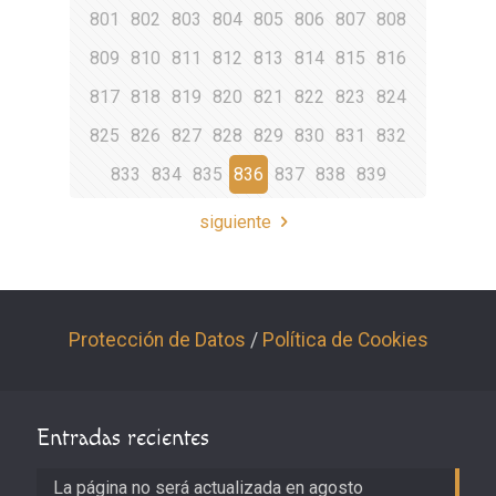
801
802
803
804
805
806
807
808
809
810
811
812
813
814
815
816
817
818
819
820
821
822
823
824
825
826
827
828
829
830
831
832
833
834
835
836
837
838
839
siguiente
Protección de Datos
/
Política de Cookies
Entradas recientes
La página no será actualizada en agosto