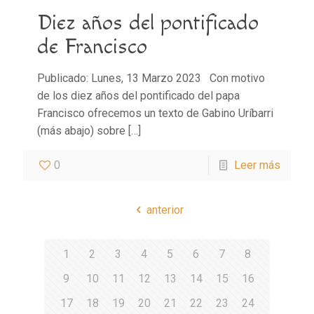
Diez años del pontificado
de Francisco
Publicado: Lunes, 13 Marzo 2023 Con motivo
de los diez años del pontificado del papa
Francisco ofrecemos un texto de Gabino Uríbarri
(más abajo) sobre
[…]
0
Leer más
anterior
1
2
3
4
5
6
7
8
9
10
11
12
13
14
15
16
17
18
19
20
21
22
23
24