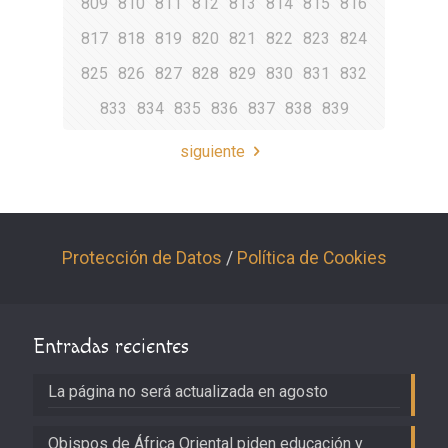
809
810
811
812
813
814
815
816
817
818
819
820
821
822
823
824
825
826
827
828
829
830
831
832
833
834
835
836
837
838
839
siguiente
Protección de Datos
/
Política de Cookies
Entradas recientes
La página no será actualizada en agosto
Obispos de África Oriental piden educación y