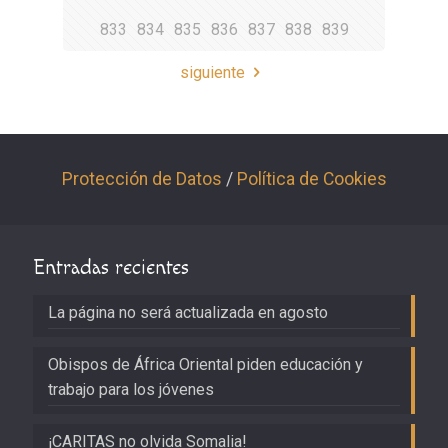
833
834
835
836
837
838
839
siguiente
Protección de Datos
/
Política de Cookies
Entradas recientes
La página no será actualizada en agosto
Obispos de África Oriental piden educación y
trabajo para los jóvenes
¡CARITAS no olvida Somalia!