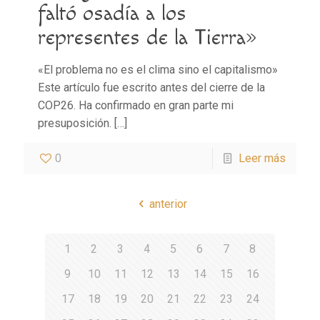
faltó osadía a los
representes de la Tierra»
«El problema no es el clima sino el capitalismo»
Este artículo fue escrito antes del cierre de la
COP26. Ha confirmado en gran parte mi
presuposición.
[…]
0
Leer más
anterior
1
2
3
4
5
6
7
8
9
10
11
12
13
14
15
16
17
18
19
20
21
22
23
24