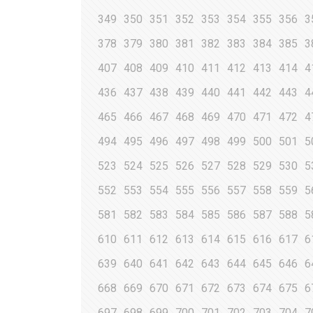
349
350
351
352
353
354
355
356
3
378
379
380
381
382
383
384
385
3
407
408
409
410
411
412
413
414
4
436
437
438
439
440
441
442
443
4
465
466
467
468
469
470
471
472
4
494
495
496
497
498
499
500
501
5
523
524
525
526
527
528
529
530
5
552
553
554
555
556
557
558
559
5
581
582
583
584
585
586
587
588
5
610
611
612
613
614
615
616
617
6
639
640
641
642
643
644
645
646
6
668
669
670
671
672
673
674
675
6
697
698
699
700
701
702
703
704
7