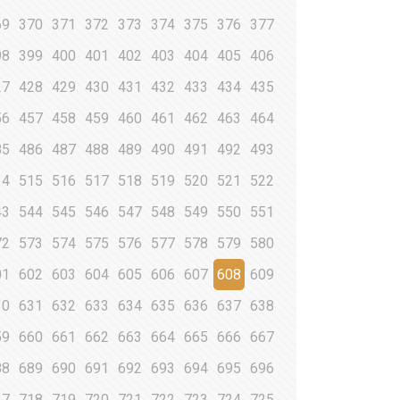
69
370
371
372
373
374
375
376
377
98
399
400
401
402
403
404
405
406
27
428
429
430
431
432
433
434
435
56
457
458
459
460
461
462
463
464
85
486
487
488
489
490
491
492
493
14
515
516
517
518
519
520
521
522
43
544
545
546
547
548
549
550
551
72
573
574
575
576
577
578
579
580
01
602
603
604
605
606
607
608
609
30
631
632
633
634
635
636
637
638
59
660
661
662
663
664
665
666
667
88
689
690
691
692
693
694
695
696
17
718
719
720
721
722
723
724
725