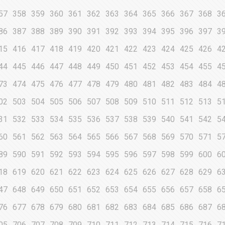
57
358
359
360
361
362
363
364
365
366
367
368
3
86
387
388
389
390
391
392
393
394
395
396
397
3
15
416
417
418
419
420
421
422
423
424
425
426
4
44
445
446
447
448
449
450
451
452
453
454
455
4
73
474
475
476
477
478
479
480
481
482
483
484
4
02
503
504
505
506
507
508
509
510
511
512
513
5
31
532
533
534
535
536
537
538
539
540
541
542
5
60
561
562
563
564
565
566
567
568
569
570
571
5
89
590
591
592
593
594
595
596
597
598
599
600
6
18
619
620
621
622
623
624
625
626
627
628
629
6
47
648
649
650
651
652
653
654
655
656
657
658
6
76
677
678
679
680
681
682
683
684
685
686
687
6
05
706
707
708
709
710
711
712
713
714
715
716
7