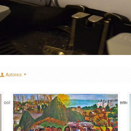
Autores
e bool in
/home/misioner/public_html/padresblancos/theme