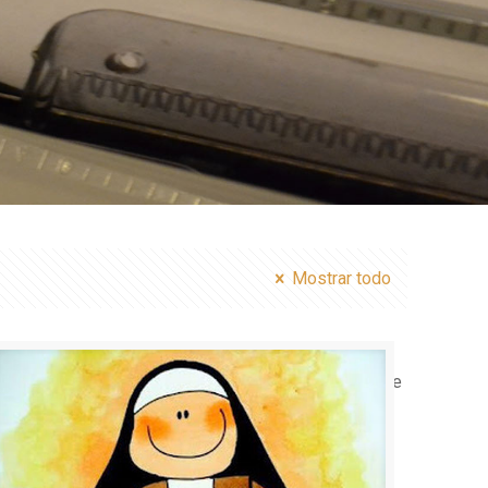
Mostrar todo
s/betheme/functions/theme-functions.php
on line