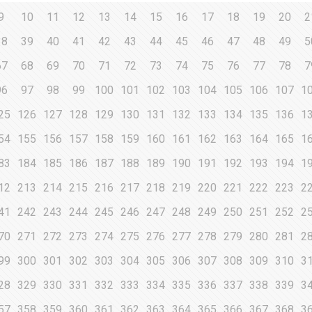
9
10
11
12
13
14
15
16
17
18
19
20
2
38
39
40
41
42
43
44
45
46
47
48
49
5
67
68
69
70
71
72
73
74
75
76
77
78
7
96
97
98
99
100
101
102
103
104
105
106
107
1
25
126
127
128
129
130
131
132
133
134
135
136
1
54
155
156
157
158
159
160
161
162
163
164
165
1
83
184
185
186
187
188
189
190
191
192
193
194
1
12
213
214
215
216
217
218
219
220
221
222
223
2
41
242
243
244
245
246
247
248
249
250
251
252
2
70
271
272
273
274
275
276
277
278
279
280
281
2
99
300
301
302
303
304
305
306
307
308
309
310
3
28
329
330
331
332
333
334
335
336
337
338
339
3
57
358
359
360
361
362
363
364
365
366
367
368
3