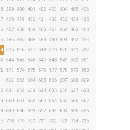
98
399
400
401
402
403
404
405
406
27
428
429
430
431
432
433
434
435
56
457
458
459
460
461
462
463
464
85
486
487
488
489
490
491
492
493
14
515
516
517
518
519
520
521
522
43
544
545
546
547
548
549
550
551
72
573
574
575
576
577
578
579
580
01
602
603
604
605
606
607
608
609
30
631
632
633
634
635
636
637
638
59
660
661
662
663
664
665
666
667
88
689
690
691
692
693
694
695
696
17
718
719
720
721
722
723
724
725