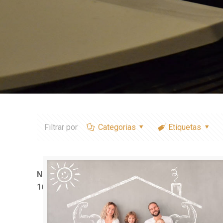
Filtrar por
Categorias
Etiquetas
Notice
: Trying to access array offset on value of typ
1611