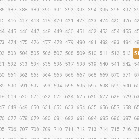
86
387
388
389
390
391
392
393
394
395
396
397
3
15
416
417
418
419
420
421
422
423
424
425
426
4
44
445
446
447
448
449
450
451
452
453
454
455
4
73
474
475
476
477
478
479
480
481
482
483
484
4
02
503
504
505
506
507
508
509
510
511
512
513
5
31
532
533
534
535
536
537
538
539
540
541
542
5
60
561
562
563
564
565
566
567
568
569
570
571
5
89
590
591
592
593
594
595
596
597
598
599
600
6
18
619
620
621
622
623
624
625
626
627
628
629
6
47
648
649
650
651
652
653
654
655
656
657
658
6
76
677
678
679
680
681
682
683
684
685
686
687
6
05
706
707
708
709
710
711
712
713
714
715
716
7