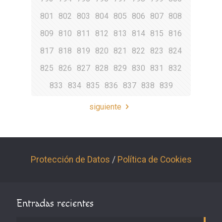
801
802
803
804
805
806
807
808
809
810
811
812
813
814
815
816
817
818
819
820
821
822
823
824
825
826
827
828
829
830
831
832
833
834
835
836
837
838
839
siguiente
Protección de Datos
/
Política de Cookies
Entradas recientes