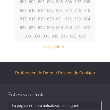
801
802
803
804
805
806
807
808
809
810
811
812
813
814
815
816
817
818
819
820
821
822
823
824
825
826
827
828
829
830
831
832
833
834
835
836
837
838
839
siguiente
Protección de Datos
/
Política de Cookies
Entradas recientes
La página no será actualizada en agosto