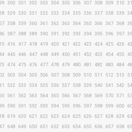
99
300
301
302
303
304
305
306
307
308
309
310
3
28
329
330
331
332
333
334
335
336
337
338
339
3
57
358
359
360
361
362
363
364
365
366
367
368
3
86
387
388
389
390
391
392
393
394
395
396
397
3
15
416
417
418
419
420
421
422
423
424
425
426
4
44
445
446
447
448
449
450
451
452
453
454
455
4
73
474
475
476
477
478
479
480
481
482
483
484
4
02
503
504
505
506
507
508
509
510
511
512
513
5
31
532
533
534
535
536
537
538
539
540
541
542
5
60
561
562
563
564
565
566
567
568
569
570
571
5
89
590
591
592
593
594
595
596
597
598
599
600
6
18
619
620
621
622
623
624
625
626
627
628
629
6
47
648
649
650
651
652
653
654
655
656
657
658
6