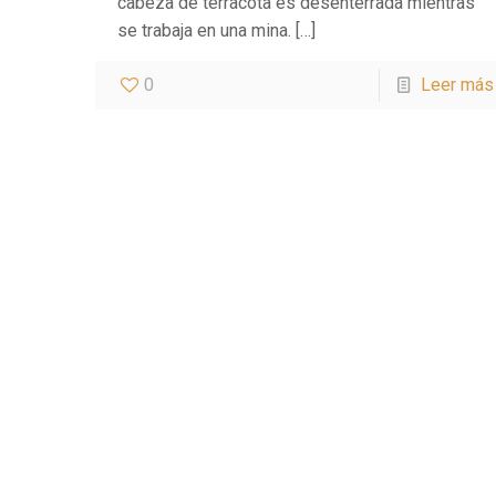
cabeza de terracota es desenterrada mientras
se trabaja en una mina.
[…]
0
Leer más