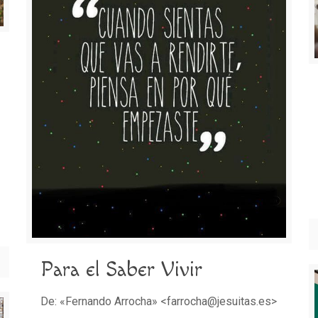
Para el Saber Vivir
De: «Fernando Arrocha» <farrocha@jesuitas.es>