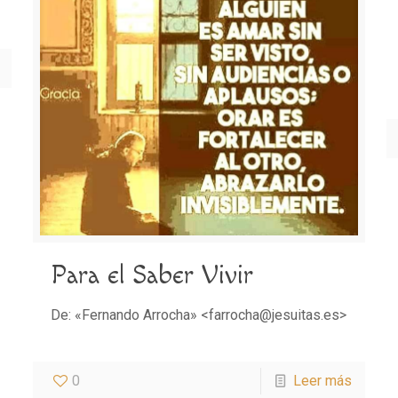
Para el Saber Vivir
De: «Fernando Arrocha» <farrocha@jesuitas.es>
0
Leer más