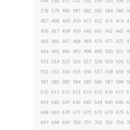
349
350
351
352
353
354
355
356
3
378
379
380
381
382
383
384
385
3
407
408
409
410
411
412
413
414
4
436
437
438
439
440
441
442
443
4
465
466
467
468
469
470
471
472
4
494
495
496
497
498
499
500
501
5
523
524
525
526
527
528
529
530
5
552
553
554
555
556
557
558
559
5
581
582
583
584
585
586
587
588
5
610
611
612
613
614
615
616
617
6
639
640
641
642
643
644
645
646
6
668
669
670
671
672
673
674
675
6
697
698
699
700
701
702
703
704
7