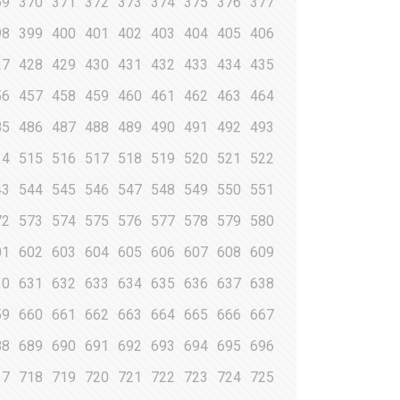
69
370
371
372
373
374
375
376
377
98
399
400
401
402
403
404
405
406
27
428
429
430
431
432
433
434
435
56
457
458
459
460
461
462
463
464
85
486
487
488
489
490
491
492
493
14
515
516
517
518
519
520
521
522
43
544
545
546
547
548
549
550
551
72
573
574
575
576
577
578
579
580
01
602
603
604
605
606
607
608
609
30
631
632
633
634
635
636
637
638
59
660
661
662
663
664
665
666
667
88
689
690
691
692
693
694
695
696
17
718
719
720
721
722
723
724
725