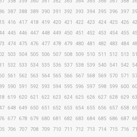
57
358
359
360
361
362
363
364
365
366
367
368
3
86
387
388
389
390
391
392
393
394
395
396
397
3
15
416
417
418
419
420
421
422
423
424
425
426
4
44
445
446
447
448
449
450
451
452
453
454
455
4
73
474
475
476
477
478
479
480
481
482
483
484
4
02
503
504
505
506
507
508
509
510
511
512
513
5
31
532
533
534
535
536
537
538
539
540
541
542
5
60
561
562
563
564
565
566
567
568
569
570
571
5
89
590
591
592
593
594
595
596
597
598
599
600
6
18
619
620
621
622
623
624
625
626
627
628
629
6
47
648
649
650
651
652
653
654
655
656
657
658
6
76
677
678
679
680
681
682
683
684
685
686
687
6
05
706
707
708
709
710
711
712
713
714
715
716
7