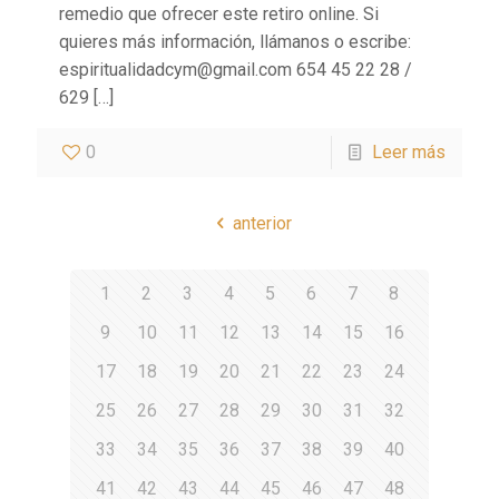
remedio que ofrecer este retiro online. Si
quieres más información, llámanos o escribe:
espiritualidadcym@gmail.com 654 45 22 28 /
629
[…]
0
Leer más
anterior
1
2
3
4
5
6
7
8
9
10
11
12
13
14
15
16
17
18
19
20
21
22
23
24
25
26
27
28
29
30
31
32
33
34
35
36
37
38
39
40
41
42
43
44
45
46
47
48