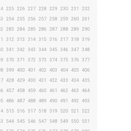
24
225
226
227
228
229
230
231
232
53
254
255
256
257
258
259
260
261
82
283
284
285
286
287
288
289
290
11
312
313
314
315
316
317
318
319
40
341
342
343
344
345
346
347
348
69
370
371
372
373
374
375
376
377
98
399
400
401
402
403
404
405
406
27
428
429
430
431
432
433
434
435
56
457
458
459
460
461
462
463
464
85
486
487
488
489
490
491
492
493
14
515
516
517
518
519
520
521
522
43
544
545
546
547
548
549
550
551