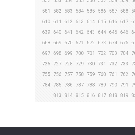
552
553
554
555
556
557
558
559
5
581
582
583
584
585
586
587
588
5
610
611
612
613
614
615
616
617
6
639
640
641
642
643
644
645
646
6
668
669
670
671
672
673
674
675
6
697
698
699
700
701
702
703
704
7
726
727
728
729
730
731
732
733
7
755
756
757
758
759
760
761
762
7
784
785
786
787
788
789
790
791
7
813
814
815
816
817
818
819
8