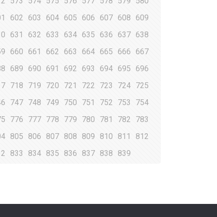
72
573
574
575
576
577
578
579
580
01
602
603
604
605
606
607
608
609
30
631
632
633
634
635
636
637
638
59
660
661
662
663
664
665
666
667
88
689
690
691
692
693
694
695
696
17
718
719
720
721
722
723
724
725
46
747
748
749
750
751
752
753
754
75
776
777
778
779
780
781
782
783
04
805
806
807
808
809
810
811
812
32
833
834
835
836
837
838
839