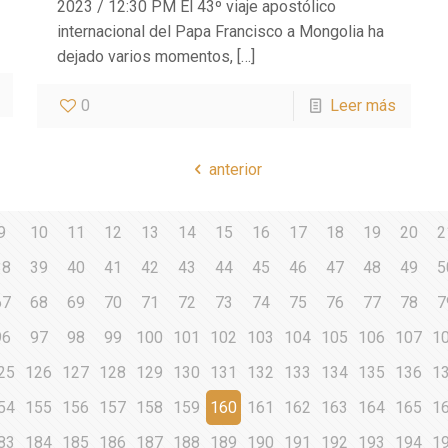
2023 / 12:30 PM El 43º viaje apostólico
internacional del Papa Francisco a Mongolia ha
dejado varios momentos,
[…]
0
Leer más
anterior
9
10
11
12
13
14
15
16
17
18
19
20
2
38
39
40
41
42
43
44
45
46
47
48
49
5
67
68
69
70
71
72
73
74
75
76
77
78
7
96
97
98
99
100
101
102
103
104
105
106
107
1
25
126
127
128
129
130
131
132
133
134
135
136
1
54
155
156
157
158
159
160
161
162
163
164
165
1
83
184
185
186
187
188
189
190
191
192
193
194
1