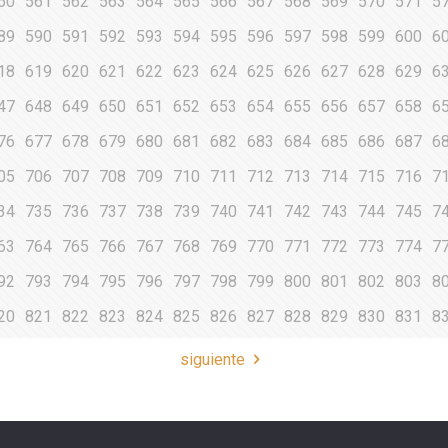
60
561
562
563
564
565
566
567
568
569
570
571
5
89
590
591
592
593
594
595
596
597
598
599
600
6
18
619
620
621
622
623
624
625
626
627
628
629
6
47
648
649
650
651
652
653
654
655
656
657
658
6
76
677
678
679
680
681
682
683
684
685
686
687
6
05
706
707
708
709
710
711
712
713
714
715
716
7
34
735
736
737
738
739
740
741
742
743
744
745
7
63
764
765
766
767
768
769
770
771
772
773
774
7
92
793
794
795
796
797
798
799
800
801
802
803
8
20
821
822
823
824
825
826
827
828
829
830
831
8
siguiente