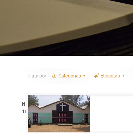
Filtrar por
Categorias
Etiquetas
Notice
: Trying to access array offset on value of typ
1611