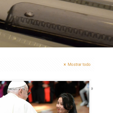
Mostrar todo
s/betheme/functions/theme-functions.php
on line