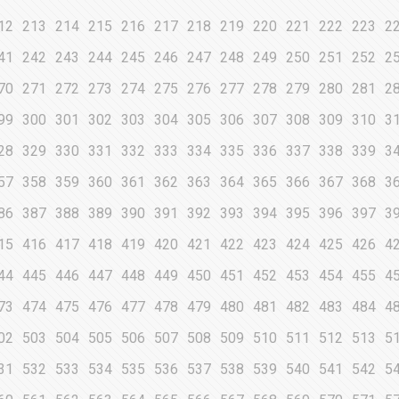
12
213
214
215
216
217
218
219
220
221
222
223
2
41
242
243
244
245
246
247
248
249
250
251
252
2
70
271
272
273
274
275
276
277
278
279
280
281
2
99
300
301
302
303
304
305
306
307
308
309
310
3
28
329
330
331
332
333
334
335
336
337
338
339
3
57
358
359
360
361
362
363
364
365
366
367
368
3
86
387
388
389
390
391
392
393
394
395
396
397
3
15
416
417
418
419
420
421
422
423
424
425
426
4
44
445
446
447
448
449
450
451
452
453
454
455
4
73
474
475
476
477
478
479
480
481
482
483
484
4
02
503
504
505
506
507
508
509
510
511
512
513
5
31
532
533
534
535
536
537
538
539
540
541
542
5