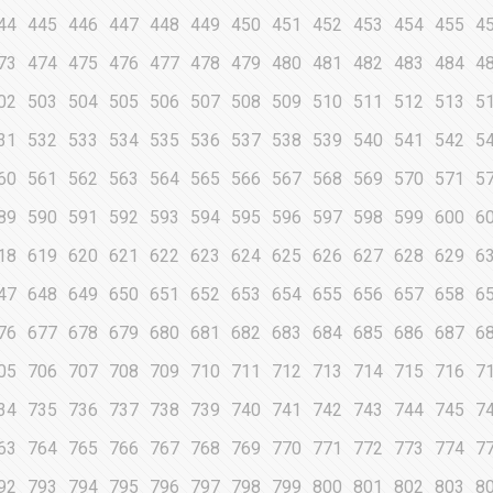
44
445
446
447
448
449
450
451
452
453
454
455
4
73
474
475
476
477
478
479
480
481
482
483
484
4
02
503
504
505
506
507
508
509
510
511
512
513
5
31
532
533
534
535
536
537
538
539
540
541
542
5
60
561
562
563
564
565
566
567
568
569
570
571
5
89
590
591
592
593
594
595
596
597
598
599
600
6
18
619
620
621
622
623
624
625
626
627
628
629
6
47
648
649
650
651
652
653
654
655
656
657
658
6
76
677
678
679
680
681
682
683
684
685
686
687
6
05
706
707
708
709
710
711
712
713
714
715
716
7
34
735
736
737
738
739
740
741
742
743
744
745
7
63
764
765
766
767
768
769
770
771
772
773
774
7
92
793
794
795
796
797
798
799
800
801
802
803
8