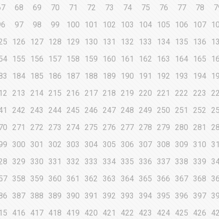
67
68
69
70
71
72
73
74
75
76
77
78
7
96
97
98
99
100
101
102
103
104
105
106
107
1
25
126
127
128
129
130
131
132
133
134
135
136
1
54
155
156
157
158
159
160
161
162
163
164
165
1
83
184
185
186
187
188
189
190
191
192
193
194
1
12
213
214
215
216
217
218
219
220
221
222
223
2
41
242
243
244
245
246
247
248
249
250
251
252
2
70
271
272
273
274
275
276
277
278
279
280
281
2
99
300
301
302
303
304
305
306
307
308
309
310
3
28
329
330
331
332
333
334
335
336
337
338
339
3
57
358
359
360
361
362
363
364
365
366
367
368
3
86
387
388
389
390
391
392
393
394
395
396
397
3
15
416
417
418
419
420
421
422
423
424
425
426
4