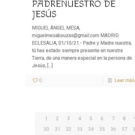
PADRENUESTRO DE
JESÚS
MIGUEL ÁNGEL MESA,
miguelmesabouzas@gmail.com MADRID.
ECLESALIA, 01/10/21.- Padre y Madre nuestra,
tú has estado siempre presente en nuestra
Tierra, de una manera especial en la persona de
Jesús,
[…]
0
Leer más
1
2
3
4
5
6
7
8
30
31
32
33
34
35
36
37