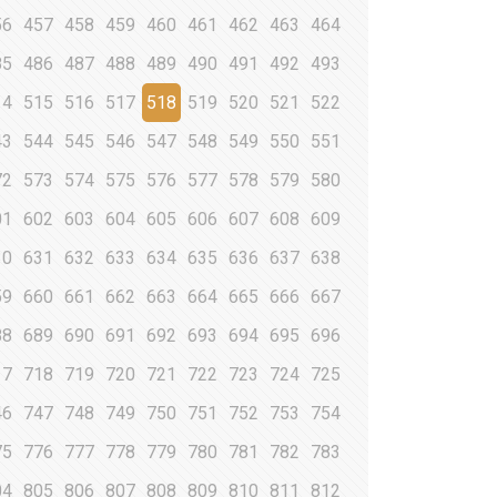
56
457
458
459
460
461
462
463
464
85
486
487
488
489
490
491
492
493
14
515
516
517
518
519
520
521
522
43
544
545
546
547
548
549
550
551
72
573
574
575
576
577
578
579
580
01
602
603
604
605
606
607
608
609
30
631
632
633
634
635
636
637
638
59
660
661
662
663
664
665
666
667
88
689
690
691
692
693
694
695
696
17
718
719
720
721
722
723
724
725
46
747
748
749
750
751
752
753
754
75
776
777
778
779
780
781
782
783
04
805
806
807
808
809
810
811
812