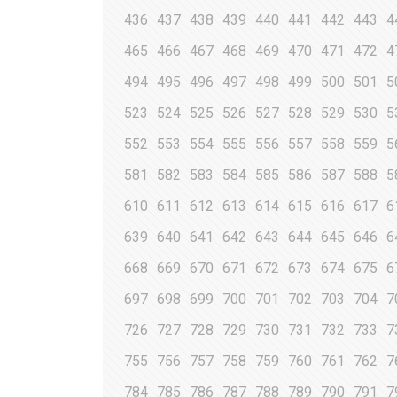
436
437
438
439
440
441
442
443
4
465
466
467
468
469
470
471
472
4
494
495
496
497
498
499
500
501
5
523
524
525
526
527
528
529
530
5
552
553
554
555
556
557
558
559
5
581
582
583
584
585
586
587
588
5
610
611
612
613
614
615
616
617
6
639
640
641
642
643
644
645
646
6
668
669
670
671
672
673
674
675
6
697
698
699
700
701
702
703
704
7
726
727
728
729
730
731
732
733
7
755
756
757
758
759
760
761
762
7
784
785
786
787
788
789
790
791
7