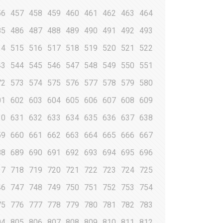
56
457
458
459
460
461
462
463
464
85
486
487
488
489
490
491
492
493
14
515
516
517
518
519
520
521
522
43
544
545
546
547
548
549
550
551
72
573
574
575
576
577
578
579
580
01
602
603
604
605
606
607
608
609
30
631
632
633
634
635
636
637
638
59
660
661
662
663
664
665
666
667
88
689
690
691
692
693
694
695
696
17
718
719
720
721
722
723
724
725
46
747
748
749
750
751
752
753
754
75
776
777
778
779
780
781
782
783
04
805
806
807
808
809
810
811
812