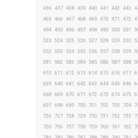
436
437
438
439
440
441
442
443
4
465
466
467
468
469
470
471
472
4
494
495
496
497
498
499
500
501
5
523
524
525
526
527
528
529
530
5
552
553
554
555
556
557
558
559
5
581
582
583
584
585
586
587
588
5
610
611
612
613
614
615
616
617
6
639
640
641
642
643
644
645
646
6
668
669
670
671
672
673
674
675
6
697
698
699
700
701
702
703
704
7
726
727
728
729
730
731
732
733
7
755
756
757
758
759
760
761
762
7
784
785
786
787
788
789
790
791
7