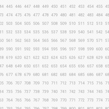
44
445
446
447
448
449
450
451
452
453
454
455
4
73
474
475
476
477
478
479
480
481
482
483
484
4
02
503
504
505
506
507
508
509
510
511
512
513
5
31
532
533
534
535
536
537
538
539
540
541
542
5
60
561
562
563
564
565
566
567
568
569
570
571
5
89
590
591
592
593
594
595
596
597
598
599
600
6
18
619
620
621
622
623
624
625
626
627
628
629
6
47
648
649
650
651
652
653
654
655
656
657
658
6
76
677
678
679
680
681
682
683
684
685
686
687
6
05
706
707
708
709
710
711
712
713
714
715
716
7
34
735
736
737
738
739
740
741
742
743
744
745
7
63
764
765
766
767
768
769
770
771
772
773
774
7
92
793
794
795
796
797
798
799
800
801
802
803
8