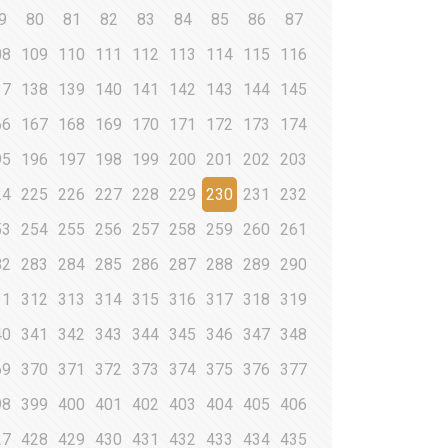
9
80
81
82
83
84
85
86
87
08
109
110
111
112
113
114
115
116
37
138
139
140
141
142
143
144
145
66
167
168
169
170
171
172
173
174
95
196
197
198
199
200
201
202
203
24
225
226
227
228
229
230
231
232
53
254
255
256
257
258
259
260
261
82
283
284
285
286
287
288
289
290
11
312
313
314
315
316
317
318
319
40
341
342
343
344
345
346
347
348
69
370
371
372
373
374
375
376
377
98
399
400
401
402
403
404
405
406
27
428
429
430
431
432
433
434
435