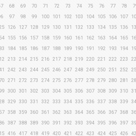
67
68
69
70
71
72
73
74
75
76
77
78
7
96
97
98
99
100
101
102
103
104
105
106
107
1
25
126
127
128
129
130
131
132
133
134
135
136
1
54
155
156
157
158
159
160
161
162
163
164
165
1
83
184
185
186
187
188
189
190
191
192
193
194
1
12
213
214
215
216
217
218
219
220
221
222
223
2
41
242
243
244
245
246
247
248
249
250
251
252
2
70
271
272
273
274
275
276
277
278
279
280
281
2
99
300
301
302
303
304
305
306
307
308
309
310
3
28
329
330
331
332
333
334
335
336
337
338
339
3
57
358
359
360
361
362
363
364
365
366
367
368
3
86
387
388
389
390
391
392
393
394
395
396
397
3
15
416
417
418
419
420
421
422
423
424
425
426
4