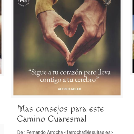
Mas consejos para este
Camino Cuaresmal
De : Fernando Arrocha <farrocha@jesuitas.es>