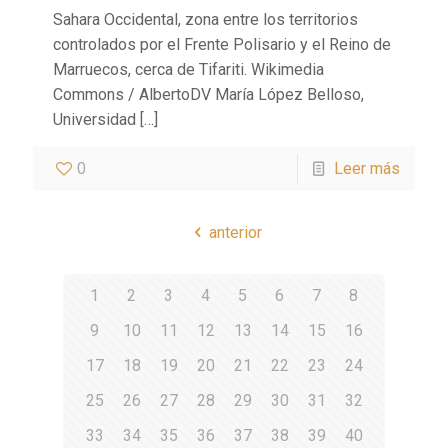
Sahara Occidental, zona entre los territorios
controlados por el Frente Polisario y el Reino de
Marruecos, cerca de Tifariti. Wikimedia
Commons / AlbertoDV María López Belloso,
Universidad
[…]
0
Leer más
anterior
1
2
3
4
5
6
7
8
9
10
11
12
13
14
15
16
17
18
19
20
21
22
23
24
25
26
27
28
29
30
31
32
33
34
35
36
37
38
39
40