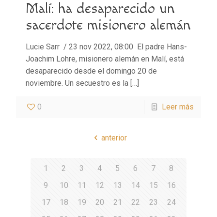
Malí: ha desaparecido un
sacerdote misionero alemán
Lucie Sarr / 23 nov 2022, 08:00 El padre Hans-
Joachim Lohre, misionero alemán en Malí, está
desaparecido desde el domingo 20 de
noviembre. Un secuestro es la
[…]
0
Leer más
anterior
1
2
3
4
5
6
7
8
9
10
11
12
13
14
15
16
17
18
19
20
21
22
23
24