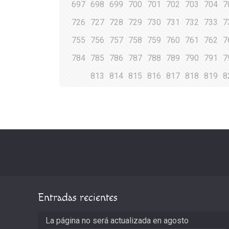
697
698
699
700
701
702
703
704
7
726
727
728
729
730
731
732
733
7
755
756
757
758
759
760
761
762
7
784
785
786
787
788
789
790
791
7
813
814
815
816
817
818
819
8
Entradas recientes
La página no será actualizada en agosto