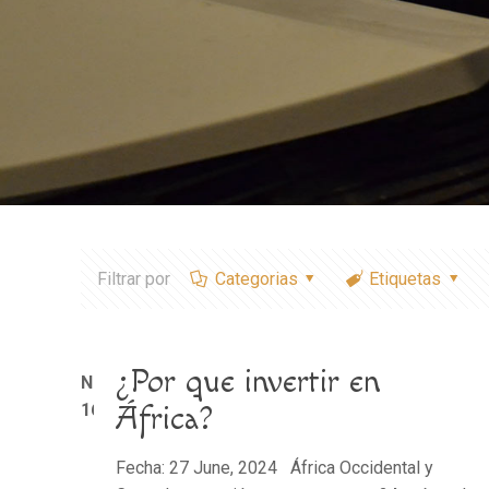
Filtrar por
Categorias
Etiquetas
¿Por que invertir en
Notice
: Trying to access array offset on value of typ
1611
África?
Fecha: 27 June, 2024 África Occidental y