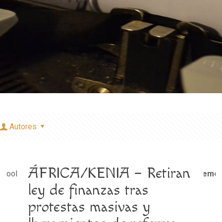
Autores
ÁFRICA/KENIA – Retiran
e bool in
/home/misioner/public_html/padresblancos/theme
ley de finanzas tras
protestas masivas y