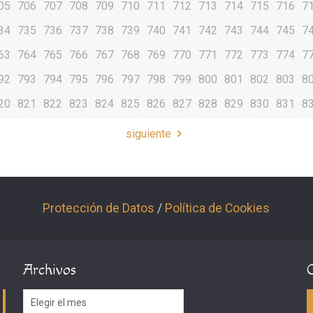
05
706
707
708
709
710
711
712
713
714
715
716
7
34
735
736
737
738
739
740
741
742
743
744
745
7
63
764
765
766
767
768
769
770
771
772
773
774
7
92
793
794
795
796
797
798
799
800
801
802
803
8
20
821
822
823
824
825
826
827
828
829
830
831
8
siguiente
Protección de Datos
/
Política de Cookies
Archivos
Archivos