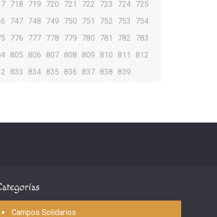
17
718
719
720
721
722
723
724
725
46
747
748
749
750
751
752
753
754
75
776
777
778
779
780
781
782
783
04
805
806
807
808
809
810
811
812
32
833
834
835
836
837
838
839
Categorías
Campos Solidarios