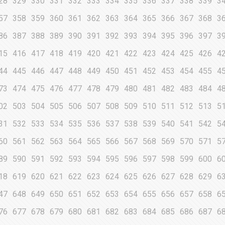
28
329
330
331
332
333
334
335
336
337
338
339
3
57
358
359
360
361
362
363
364
365
366
367
368
3
86
387
388
389
390
391
392
393
394
395
396
397
3
15
416
417
418
419
420
421
422
423
424
425
426
4
44
445
446
447
448
449
450
451
452
453
454
455
4
73
474
475
476
477
478
479
480
481
482
483
484
4
02
503
504
505
506
507
508
509
510
511
512
513
5
31
532
533
534
535
536
537
538
539
540
541
542
5
60
561
562
563
564
565
566
567
568
569
570
571
5
89
590
591
592
593
594
595
596
597
598
599
600
6
18
619
620
621
622
623
624
625
626
627
628
629
6
47
648
649
650
651
652
653
654
655
656
657
658
6
76
677
678
679
680
681
682
683
684
685
686
687
6