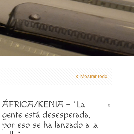
Mostrar todo
ÁFRICA/KENIA – “La
s/betheme/functions/theme-functions.php
on line
gente está desesperada,
por eso se ha lanzado a la