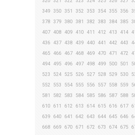
320
321
322
323
324
325
326
327
3
349
350
351
352
353
354
355
356
3
378
379
380
381
382
383
384
385
3
407
408
409
410
411
412
413
414
4
436
437
438
439
440
441
442
443
4
465
466
467
468
469
470
471
472
4
494
495
496
497
498
499
500
501
5
523
524
525
526
527
528
529
530
5
552
553
554
555
556
557
558
559
5
581
582
583
584
585
586
587
588
5
610
611
612
613
614
615
616
617
6
639
640
641
642
643
644
645
646
6
668
669
670
671
672
673
674
675
6