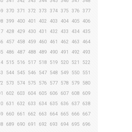
40
341
342
343
344
345
346
347
348
69
370
371
372
373
374
375
376
377
98
399
400
401
402
403
404
405
406
27
428
429
430
431
432
433
434
435
56
457
458
459
460
461
462
463
464
85
486
487
488
489
490
491
492
493
14
515
516
517
518
519
520
521
522
43
544
545
546
547
548
549
550
551
72
573
574
575
576
577
578
579
580
01
602
603
604
605
606
607
608
609
30
631
632
633
634
635
636
637
638
59
660
661
662
663
664
665
666
667
88
689
690
691
692
693
694
695
696