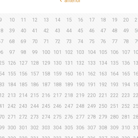
anterior
9
10
11
12
13
14
15
16
17
18
19
20
2
38
39
40
41
42
43
44
45
46
47
48
49
5
67
68
69
70
71
72
73
74
75
76
77
78
7
96
97
98
99
100
101
102
103
104
105
106
107
1
25
126
127
128
129
130
131
132
133
134
135
136
1
54
155
156
157
158
159
160
161
162
163
164
165
1
83
184
185
186
187
188
189
190
191
192
193
194
1
12
213
214
215
216
217
218
219
220
221
222
223
2
41
242
243
244
245
246
247
248
249
250
251
252
2
70
271
272
273
274
275
276
277
278
279
280
281
2
99
300
301
302
303
304
305
306
307
308
309
310
3