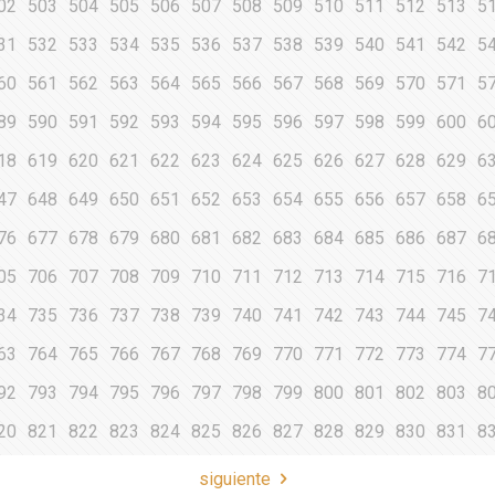
02
503
504
505
506
507
508
509
510
511
512
513
5
31
532
533
534
535
536
537
538
539
540
541
542
5
60
561
562
563
564
565
566
567
568
569
570
571
5
89
590
591
592
593
594
595
596
597
598
599
600
6
18
619
620
621
622
623
624
625
626
627
628
629
6
47
648
649
650
651
652
653
654
655
656
657
658
6
76
677
678
679
680
681
682
683
684
685
686
687
6
05
706
707
708
709
710
711
712
713
714
715
716
7
34
735
736
737
738
739
740
741
742
743
744
745
7
63
764
765
766
767
768
769
770
771
772
773
774
7
92
793
794
795
796
797
798
799
800
801
802
803
8
20
821
822
823
824
825
826
827
828
829
830
831
8
siguiente