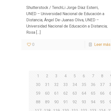
Shutterstock / TenchLi Jorge Díaz Esterri,
UNED – Universidad Nacional de Educación a
Distancia; Ángel De-Juanas Oliva, UNED –
Universidad Nacional de Educación a Distancia;
Rosa
[…]
0
Leer más
1
2
3
4
5
6
7
8
30
31
32
33
34
35
36
37
59
60
61
62
63
64
65
66
88
89
90
91
92
93
94
95
117
118
119
120
121
122
123
124
1