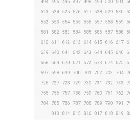
494
495
496
497
498
499
500
501
5
523
524
525
526
527
528
529
530
5
552
553
554
555
556
557
558
559
5
581
582
583
584
585
586
587
588
5
610
611
612
613
614
615
616
617
6
639
640
641
642
643
644
645
646
6
668
669
670
671
672
673
674
675
6
697
698
699
700
701
702
703
704
7
726
727
728
729
730
731
732
733
7
755
756
757
758
759
760
761
762
7
784
785
786
787
788
789
790
791
7
813
814
815
816
817
818
819
8