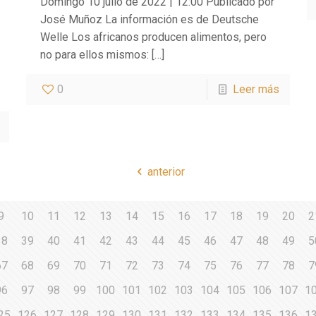
Domingo 10 julio de 2022 | 12:00 Publicado por
José Muñoz La información es de Deutsche
Welle Los africanos producen alimentos, pero
no para ellos mismos:
[…]
0
Leer más
anterior
9
10
11
12
13
14
15
16
17
18
19
20
2
38
39
40
41
42
43
44
45
46
47
48
49
5
67
68
69
70
71
72
73
74
75
76
77
78
7
96
97
98
99
100
101
102
103
104
105
106
107
1
25
126
127
128
129
130
131
132
133
134
135
136
1