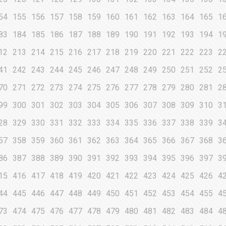
54
155
156
157
158
159
160
161
162
163
164
165
1
83
184
185
186
187
188
189
190
191
192
193
194
1
12
213
214
215
216
217
218
219
220
221
222
223
2
41
242
243
244
245
246
247
248
249
250
251
252
2
70
271
272
273
274
275
276
277
278
279
280
281
2
99
300
301
302
303
304
305
306
307
308
309
310
3
28
329
330
331
332
333
334
335
336
337
338
339
3
57
358
359
360
361
362
363
364
365
366
367
368
3
86
387
388
389
390
391
392
393
394
395
396
397
3
15
416
417
418
419
420
421
422
423
424
425
426
4
44
445
446
447
448
449
450
451
452
453
454
455
4
73
474
475
476
477
478
479
480
481
482
483
484
4