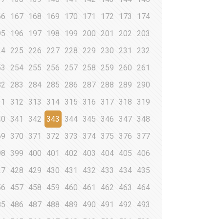
66
167
168
169
170
171
172
173
174
95
196
197
198
199
200
201
202
203
24
225
226
227
228
229
230
231
232
53
254
255
256
257
258
259
260
261
82
283
284
285
286
287
288
289
290
11
312
313
314
315
316
317
318
319
40
341
342
343
344
345
346
347
348
69
370
371
372
373
374
375
376
377
98
399
400
401
402
403
404
405
406
27
428
429
430
431
432
433
434
435
56
457
458
459
460
461
462
463
464
85
486
487
488
489
490
491
492
493