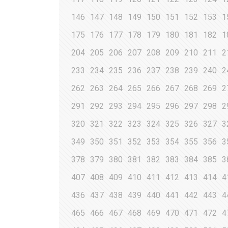
146
147
148
149
150
151
152
153
1
175
176
177
178
179
180
181
182
1
204
205
206
207
208
209
210
211
2
233
234
235
236
237
238
239
240
2
262
263
264
265
266
267
268
269
2
291
292
293
294
295
296
297
298
2
320
321
322
323
324
325
326
327
3
349
350
351
352
353
354
355
356
3
378
379
380
381
382
383
384
385
3
407
408
409
410
411
412
413
414
4
436
437
438
439
440
441
442
443
4
465
466
467
468
469
470
471
472
4