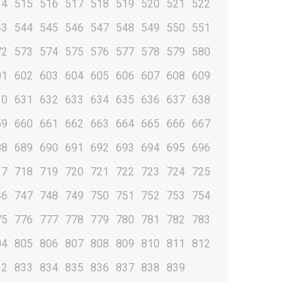
14
515
516
517
518
519
520
521
522
43
544
545
546
547
548
549
550
551
72
573
574
575
576
577
578
579
580
01
602
603
604
605
606
607
608
609
30
631
632
633
634
635
636
637
638
59
660
661
662
663
664
665
666
667
88
689
690
691
692
693
694
695
696
17
718
719
720
721
722
723
724
725
46
747
748
749
750
751
752
753
754
75
776
777
778
779
780
781
782
783
04
805
806
807
808
809
810
811
812
32
833
834
835
836
837
838
839