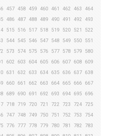
56
457
458
459
460
461
462
463
464
85
486
487
488
489
490
491
492
493
14
515
516
517
518
519
520
521
522
43
544
545
546
547
548
549
550
551
72
573
574
575
576
577
578
579
580
01
602
603
604
605
606
607
608
609
30
631
632
633
634
635
636
637
638
59
660
661
662
663
664
665
666
667
88
689
690
691
692
693
694
695
696
17
718
719
720
721
722
723
724
725
46
747
748
749
750
751
752
753
754
75
776
777
778
779
780
781
782
783