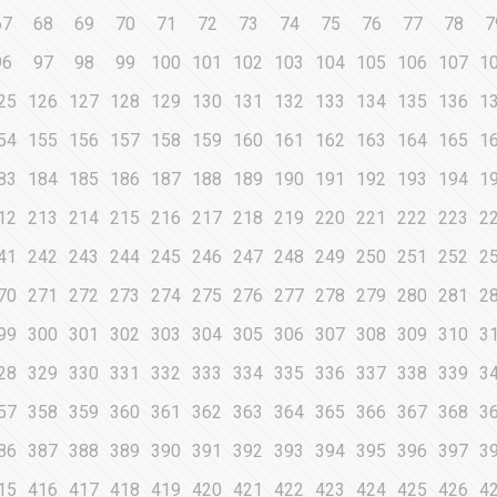
67
68
69
70
71
72
73
74
75
76
77
78
7
96
97
98
99
100
101
102
103
104
105
106
107
1
25
126
127
128
129
130
131
132
133
134
135
136
1
54
155
156
157
158
159
160
161
162
163
164
165
1
83
184
185
186
187
188
189
190
191
192
193
194
1
12
213
214
215
216
217
218
219
220
221
222
223
2
41
242
243
244
245
246
247
248
249
250
251
252
2
70
271
272
273
274
275
276
277
278
279
280
281
2
99
300
301
302
303
304
305
306
307
308
309
310
3
28
329
330
331
332
333
334
335
336
337
338
339
3
57
358
359
360
361
362
363
364
365
366
367
368
3
86
387
388
389
390
391
392
393
394
395
396
397
3
15
416
417
418
419
420
421
422
423
424
425
426
4