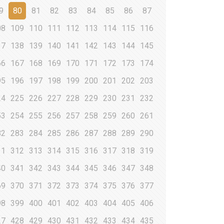
9
80
81
82
83
84
85
86
87
08
109
110
111
112
113
114
115
116
37
138
139
140
141
142
143
144
145
66
167
168
169
170
171
172
173
174
95
196
197
198
199
200
201
202
203
24
225
226
227
228
229
230
231
232
53
254
255
256
257
258
259
260
261
82
283
284
285
286
287
288
289
290
11
312
313
314
315
316
317
318
319
40
341
342
343
344
345
346
347
348
69
370
371
372
373
374
375
376
377
98
399
400
401
402
403
404
405
406
27
428
429
430
431
432
433
434
435