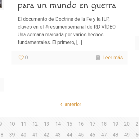
para un mundo en guerra
El documento de Doctrina de la Fe y la ILP,
claves en el #resumensemanal de RD VÍDEO
Una semana marcada por varios hechos
fundamentales. El primero,
[…]
0
Leer más
anterior
9
10
11
12
13
14
15
16
17
18
19
20
2
38
39
40
41
42
43
44
45
46
47
48
49
5