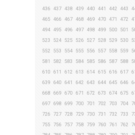
436
437
438
439
440
441
442
443
4
465
466
467
468
469
470
471
472
4
494
495
496
497
498
499
500
501
5
523
524
525
526
527
528
529
530
5
552
553
554
555
556
557
558
559
5
581
582
583
584
585
586
587
588
5
610
611
612
613
614
615
616
617
6
639
640
641
642
643
644
645
646
6
668
669
670
671
672
673
674
675
6
697
698
699
700
701
702
703
704
7
726
727
728
729
730
731
732
733
7
755
756
757
758
759
760
761
762
7