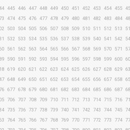
44
445
446
447
448
449
450
451
452
453
454
455
4
73
474
475
476
477
478
479
480
481
482
483
484
4
02
503
504
505
506
507
508
509
510
511
512
513
5
31
532
533
534
535
536
537
538
539
540
541
542
5
60
561
562
563
564
565
566
567
568
569
570
571
5
89
590
591
592
593
594
595
596
597
598
599
600
6
18
619
620
621
622
623
624
625
626
627
628
629
6
47
648
649
650
651
652
653
654
655
656
657
658
6
76
677
678
679
680
681
682
683
684
685
686
687
6
05
706
707
708
709
710
711
712
713
714
715
716
7
34
735
736
737
738
739
740
741
742
743
744
745
7
63
764
765
766
767
768
769
770
771
772
773
774
7