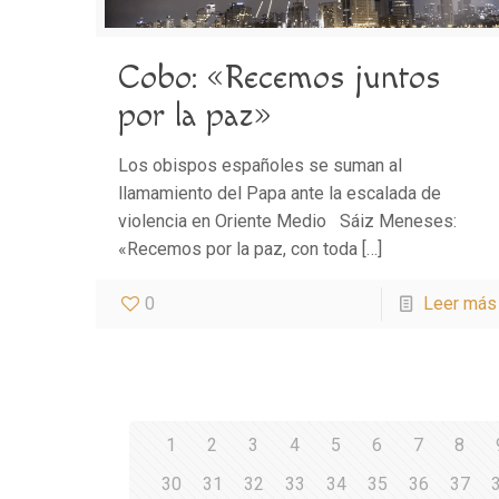
Cobo: «Recemos juntos
por la paz»
Los obispos españoles se suman al
llamamiento del Papa ante la escalada de
violencia en Oriente Medio Sáiz Meneses:
«Recemos por la paz, con toda
[…]
0
Leer más
1
2
3
4
5
6
7
8
30
31
32
33
34
35
36
37