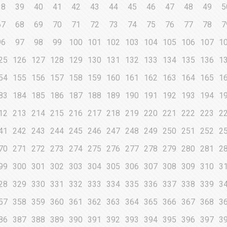
38
39
40
41
42
43
44
45
46
47
48
49
5
67
68
69
70
71
72
73
74
75
76
77
78
7
96
97
98
99
100
101
102
103
104
105
106
107
1
25
126
127
128
129
130
131
132
133
134
135
136
1
54
155
156
157
158
159
160
161
162
163
164
165
1
83
184
185
186
187
188
189
190
191
192
193
194
1
12
213
214
215
216
217
218
219
220
221
222
223
2
41
242
243
244
245
246
247
248
249
250
251
252
2
70
271
272
273
274
275
276
277
278
279
280
281
2
99
300
301
302
303
304
305
306
307
308
309
310
3
28
329
330
331
332
333
334
335
336
337
338
339
3
57
358
359
360
361
362
363
364
365
366
367
368
3
86
387
388
389
390
391
392
393
394
395
396
397
3