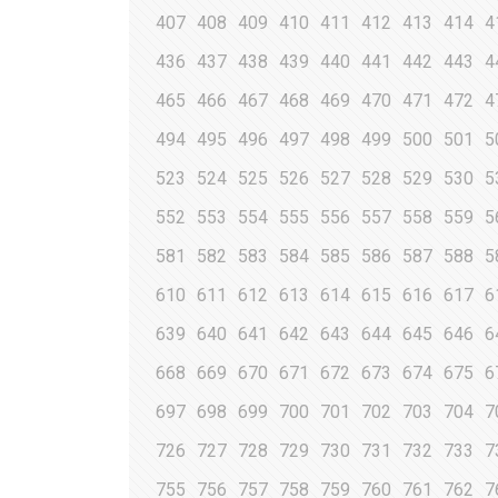
407
408
409
410
411
412
413
414
4
436
437
438
439
440
441
442
443
4
465
466
467
468
469
470
471
472
4
494
495
496
497
498
499
500
501
5
523
524
525
526
527
528
529
530
5
552
553
554
555
556
557
558
559
5
581
582
583
584
585
586
587
588
5
610
611
612
613
614
615
616
617
6
639
640
641
642
643
644
645
646
6
668
669
670
671
672
673
674
675
6
697
698
699
700
701
702
703
704
7
726
727
728
729
730
731
732
733
7
755
756
757
758
759
760
761
762
7