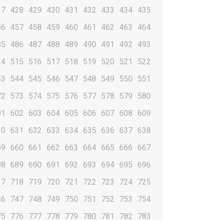
27
428
429
430
431
432
433
434
435
56
457
458
459
460
461
462
463
464
85
486
487
488
489
490
491
492
493
14
515
516
517
518
519
520
521
522
43
544
545
546
547
548
549
550
551
72
573
574
575
576
577
578
579
580
01
602
603
604
605
606
607
608
609
30
631
632
633
634
635
636
637
638
59
660
661
662
663
664
665
666
667
88
689
690
691
692
693
694
695
696
17
718
719
720
721
722
723
724
725
46
747
748
749
750
751
752
753
754
75
776
777
778
779
780
781
782
783