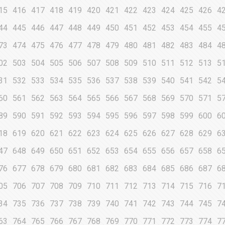
15
416
417
418
419
420
421
422
423
424
425
426
4
44
445
446
447
448
449
450
451
452
453
454
455
4
73
474
475
476
477
478
479
480
481
482
483
484
4
02
503
504
505
506
507
508
509
510
511
512
513
5
31
532
533
534
535
536
537
538
539
540
541
542
5
60
561
562
563
564
565
566
567
568
569
570
571
5
89
590
591
592
593
594
595
596
597
598
599
600
6
18
619
620
621
622
623
624
625
626
627
628
629
6
47
648
649
650
651
652
653
654
655
656
657
658
6
76
677
678
679
680
681
682
683
684
685
686
687
6
05
706
707
708
709
710
711
712
713
714
715
716
7
34
735
736
737
738
739
740
741
742
743
744
745
7
63
764
765
766
767
768
769
770
771
772
773
774
7