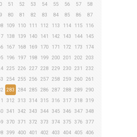
0
51
52
53
54
55
56
57
58
9
80
81
82
83
84
85
86
87
08
109
110
111
112
113
114
115
116
37
138
139
140
141
142
143
144
145
66
167
168
169
170
171
172
173
174
95
196
197
198
199
200
201
202
203
24
225
226
227
228
229
230
231
232
53
254
255
256
257
258
259
260
261
82
283
284
285
286
287
288
289
290
11
312
313
314
315
316
317
318
319
40
341
342
343
344
345
346
347
348
69
370
371
372
373
374
375
376
377
98
399
400
401
402
403
404
405
406