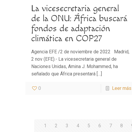
La vicesecretaria general
de la ONU: África buscará
fondos de adaptación
climática en COP27
Agencia EFE /2 de noviembre de 2022 Madrid,
2 nov (EFE).- La vicesecretaria general de
Naciones Unidas, Amina J. Mohammed, ha
señalado que África presentará
[…]
0
Leer más
1
2
3
4
5
6
7
8