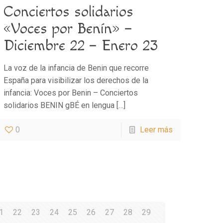
Conciertos solidarios
«Voces por Benín» –
Diciembre 22 – Enero 23
La voz de la infancia de Benin que recorre
España para visibilizar los derechos de la
infancia: Voces por Benin – Conciertos
solidarios BENIN gBÉ en lengua
[…]
0
Leer más
1
22
23
24
25
26
27
28
29