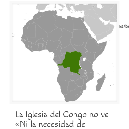
Notice
: Trying to access array offset on value of type
bool in
/home/misioner/public_html/padresblancos/themes/b
functions.php
on line
1611
La Iglesia del Congo no ve
«Ni la necesidad de