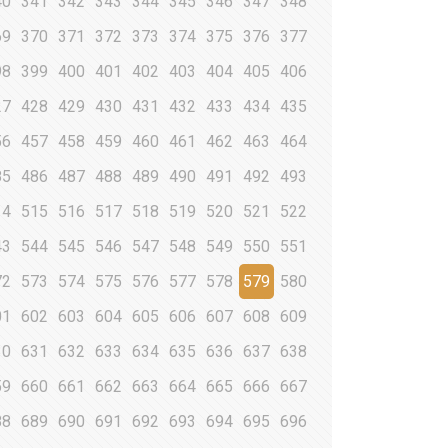
40
341
342
343
344
345
346
347
348
69
370
371
372
373
374
375
376
377
98
399
400
401
402
403
404
405
406
27
428
429
430
431
432
433
434
435
56
457
458
459
460
461
462
463
464
85
486
487
488
489
490
491
492
493
14
515
516
517
518
519
520
521
522
43
544
545
546
547
548
549
550
551
72
573
574
575
576
577
578
579
580
01
602
603
604
605
606
607
608
609
30
631
632
633
634
635
636
637
638
59
660
661
662
663
664
665
666
667
88
689
690
691
692
693
694
695
696