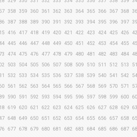
28
329
330
331
332
333
334
335
336
337
338
339
3
57
358
359
360
361
362
363
364
365
366
367
368
3
86
387
388
389
390
391
392
393
394
395
396
397
3
15
416
417
418
419
420
421
422
423
424
425
426
4
44
445
446
447
448
449
450
451
452
453
454
455
4
73
474
475
476
477
478
479
480
481
482
483
484
4
02
503
504
505
506
507
508
509
510
511
512
513
5
31
532
533
534
535
536
537
538
539
540
541
542
5
60
561
562
563
564
565
566
567
568
569
570
571
5
89
590
591
592
593
594
595
596
597
598
599
600
6
18
619
620
621
622
623
624
625
626
627
628
629
6
47
648
649
650
651
652
653
654
655
656
657
658
6
76
677
678
679
680
681
682
683
684
685
686
687
6