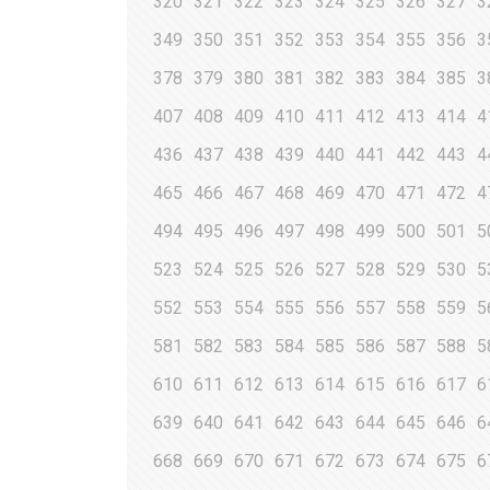
320
321
322
323
324
325
326
327
3
349
350
351
352
353
354
355
356
3
378
379
380
381
382
383
384
385
3
407
408
409
410
411
412
413
414
4
436
437
438
439
440
441
442
443
4
465
466
467
468
469
470
471
472
4
494
495
496
497
498
499
500
501
5
523
524
525
526
527
528
529
530
5
552
553
554
555
556
557
558
559
5
581
582
583
584
585
586
587
588
5
610
611
612
613
614
615
616
617
6
639
640
641
642
643
644
645
646
6
668
669
670
671
672
673
674
675
6