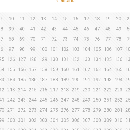
anterior
9
10
11
12
13
14
15
16
17
18
19
20
2
38
39
40
41
42
43
44
45
46
47
48
49
5
67
68
69
70
71
72
73
74
75
76
77
78
7
96
97
98
99
100
101
102
103
104
105
106
107
1
25
126
127
128
129
130
131
132
133
134
135
136
1
54
155
156
157
158
159
160
161
162
163
164
165
1
83
184
185
186
187
188
189
190
191
192
193
194
1
12
213
214
215
216
217
218
219
220
221
222
223
2
41
242
243
244
245
246
247
248
249
250
251
252
2
70
271
272
273
274
275
276
277
278
279
280
281
2
99
300
301
302
303
304
305
306
307
308
309
310
3