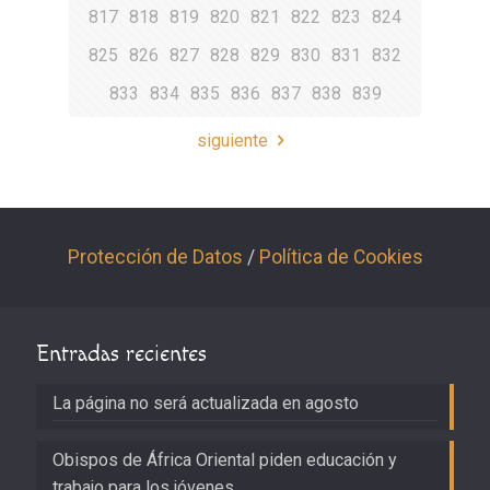
817
818
819
820
821
822
823
824
825
826
827
828
829
830
831
832
833
834
835
836
837
838
839
siguiente
Protección de Datos
/
Política de Cookies
Entradas recientes
La página no será actualizada en agosto
Obispos de África Oriental piden educación y
trabajo para los jóvenes