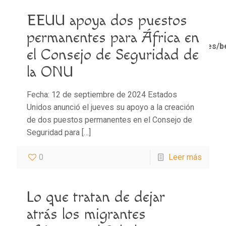
EEUU apoya dos puestos
Notice
: Trying to access array offset on value of type
bool in
permanentes para África en
/home/misioner/public_html/padresblancos/themes/b
el Consejo de Seguridad de
functions.php
on line
1611
la ONU
Fecha: 12 de septiembre de 2024 Estados
Unidos anunció el jueves su apoyo a la creación
de dos puestos permanentes en el Consejo de
Seguridad para
[…]
0
Leer más
Lo que tratan de dejar
atrás los migrantes