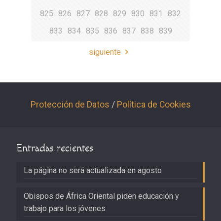
825
826
827
828
829
830
831
832
833
834
835
836
837
838
839
siguiente
Protección de Datos
/
Política de Cookies
Entradas recientes
La página no será actualizada en agosto
Obispos de África Oriental piden educación y
trabajo para los jóvenes