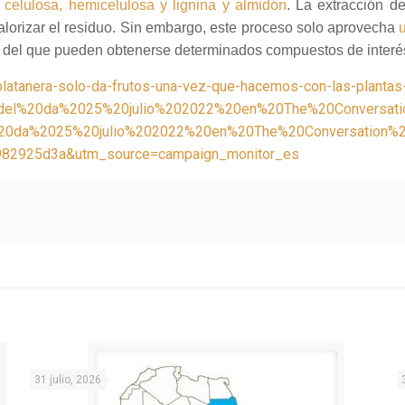
n
celulosa, hemicelulosa y lignina y almidón
. La extracción de
valorizar el residuo. Sin embargo, este proceso solo aprovecha
, del que pueden obtenerse determinados compuestos de interé
-platanera-solo-da-frutos-una-vez-que-hacemos-con-las-planta
del%20da%2025%20julio%202022%20en%20The%20Conversati
20da%2025%20julio%202022%20en%20The%20Conversation%2
82925d3a&utm_source=campaign_monitor_es
31 julio, 2026