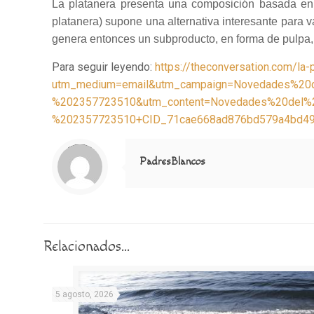
La platanera presenta una composición basada e
platanera) supone una alternativa interesante para 
genera entonces un subproducto, en forma de pulpa
Para seguir leyendo:
https://theconversation.com/la
utm_medium=email&utm_campaign=Novedades%20
%202357723510&utm_content=Novedades%20del%
%202357723510+CID_71cae668ad876bd579a4bd49
Notice
: Trying to access array offset on value of type null in
/home/misioner/public_html/padresblancos/themes/betheme/includes/content-single.php
on line
286
PadresBlancos
Relacionados...
5 agosto, 2026